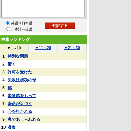
英語⇒日本語
日本語⇒英語
検索ランキング
▼
11～20
▼
21～30
▼
1～10
1
特別な問題
2
驚く
3
許可を受けた
4
失敗は成功の母
5
郷
6
緊迫感をもって
7
寿命が近づく
8
心を打たれる
9
鼻であしらわれる
10
凝集