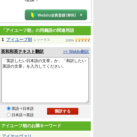
「アイユーフ朝」の同義語の関連用語
1
アイユーブ朝
シソーラス
100%
英和和英テキスト翻訳
>> Weblio翻訳
英語⇒日本語
日本語⇒英語
アイユーフ朝のお隣キーワード
アイヤーヴァリ