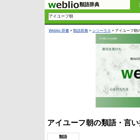
類語辞典
Weblio 辞書
>
類語辞典
>
シソーラス
>
アイユーフ朝
アイユーフ朝の類語・言い
類語