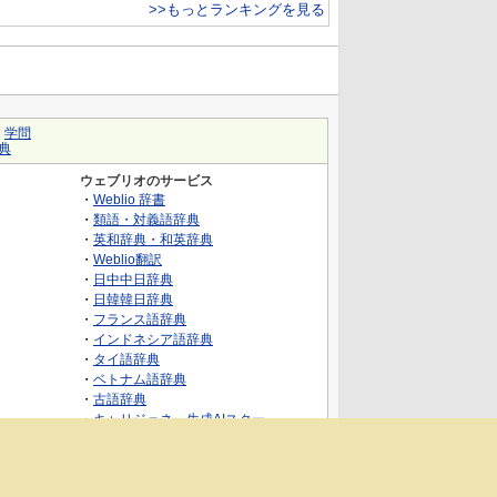
>>もっとランキングを見る
｜
学問
典
ウェブリオのサービス
・
Weblio 辞書
・
類語・対義語辞典
・
英和辞典・和英辞典
・
Weblio翻訳
・
日中中日辞典
・
日韓韓日辞典
・
フランス語辞典
・
インドネシア語辞典
・
タイ語辞典
・
ベトナム語辞典
・
古語辞典
・
キャリジェネ～生成AIスクー
ル・AIスキルでキャリアアップ～