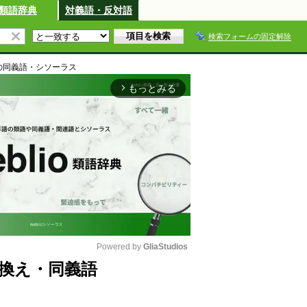
類語辞典
対義語・反対語
検索フォームの固定解除
の同義語・シソーラス
もっとみる
arrow_forward_ios
Powered by 
GliaStudios
換え・同義語
M
u