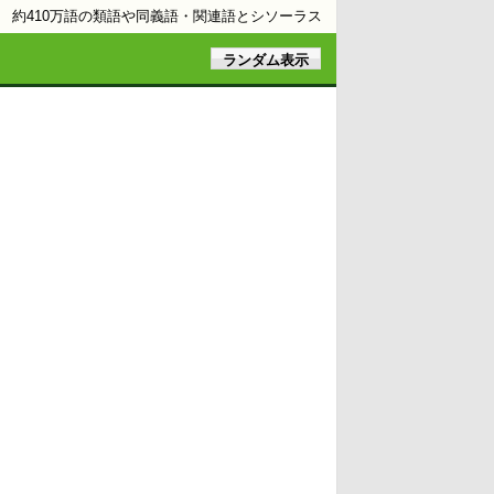
約410万語の類語や同義語・関連語とシソーラス