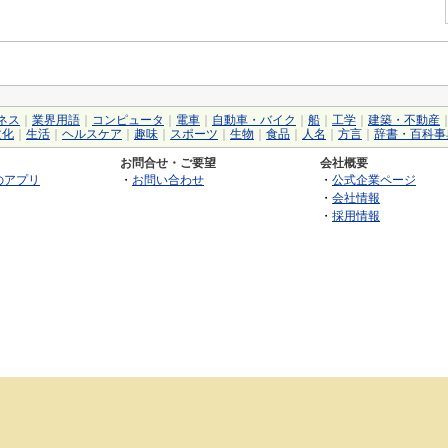
ネス
｜
業界用語
｜
コンピュータ
｜
電車
｜
自動車・バイク
｜
船
｜
工学
｜
建築・不動産
文化
｜
生活
｜
ヘルスケア
｜
趣味
｜
スポーツ
｜
生物
｜
食品
｜
人名
｜
方言
｜
辞書・百科事
お問合せ・ご要望
会社概要
のアプリ
・
お問い合わせ
・
公式企業ページ
・
会社情報
・
採用情報
©2026 GRAS Group, Inc.
RSS