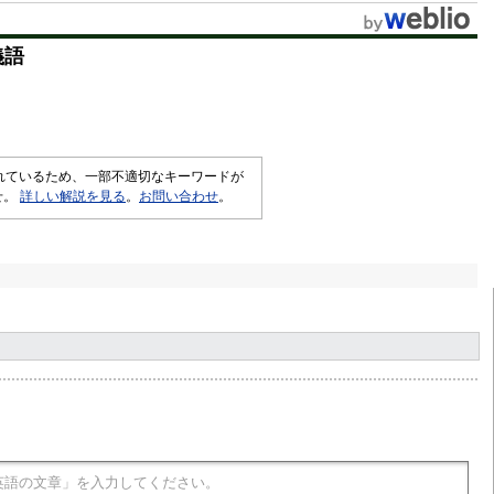
t
義語
e
されているため、一部不適切なキーワードが
せ。
詳しい解説を見る
。
お問い合わせ
。