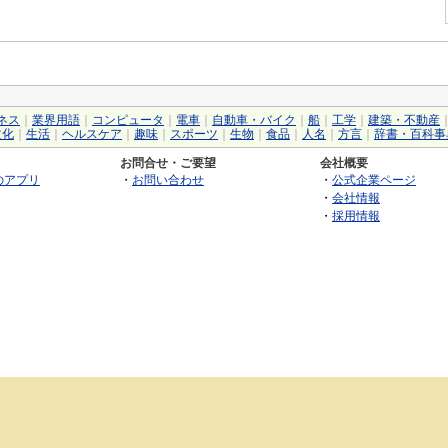
ネス
｜
業界用語
｜
コンピュータ
｜
電車
｜
自動車・バイク
｜
船
｜
工学
｜
建築・不動産
文化
｜
生活
｜
ヘルスケア
｜
趣味
｜
スポーツ
｜
生物
｜
食品
｜
人名
｜
方言
｜
辞書・百科事
お問合せ・ご要望
会社概要
のアプリ
・
お問い合わせ
・
公式企業ページ
・
会社情報
・
採用情報
©2026 GRAS Group, Inc.
RSS