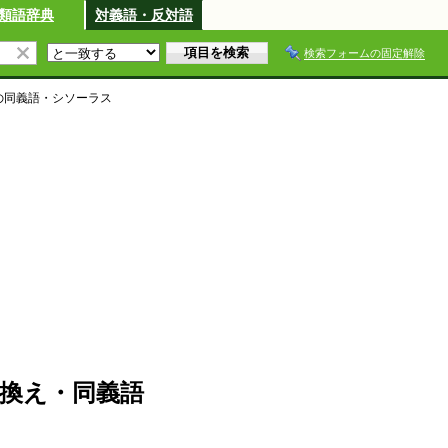
類語辞典
対義語・反対語
検索フォームの固定解除
の同義語・シソーラス
換え・同義語