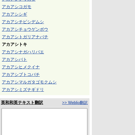
アカアシコガモ
アカアシシギ
アカアシチビシデムシ
アカアシチョウゲンボウ
アカアシトガリアナバチ
アカアシトキ
アカアシナガハリバエ
アカアシバト
アカアシヒメクイナ
アカアシブトコバチ
アカアシマルガタゴモクムシ
アカアシミズナギドリ
英和和英テキスト翻訳
>> Weblio翻訳