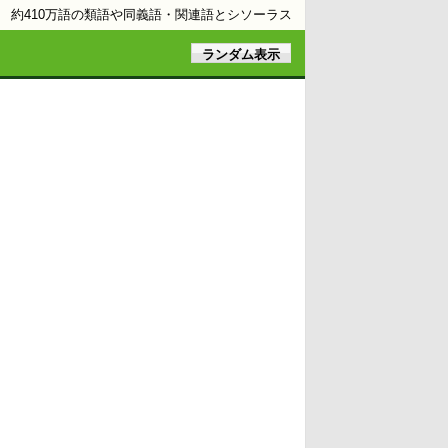
約410万語の類語や同義語・関連語とシソーラス