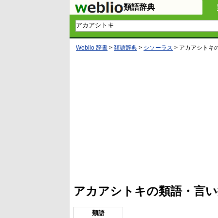
類語辞典
Weblio 辞書
>
類語辞典
>
シソーラス
>
アカアシトキ
L
/
U
o
n
a
m
d
u
e
t
d
e
:
4
アカアシトキの類語・言い
9
.
4
5
類語