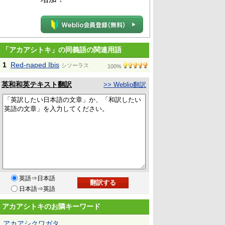
「アカアシトキ」の同義語の関連用語
1
Red-naped Ibis
シソーラス
100%
英和和英テキスト翻訳
>> Weblio翻訳
英語⇒日本語
日本語⇒英語
アカアシトキのお隣キーワード
アカアシクワガタ