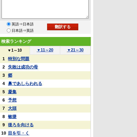
英語⇒日本語
日本語⇒英語
検索ランキング
▼
11～20
▼
21～30
▼
1～10
1
特別な問題
2
失敗は成功の母
3
郷
4
鼻であしらわれる
5
凝集
6
予想
7
大頭
8
敏捷
9
後ろを向ける
10
目を引・く