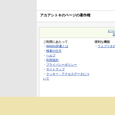
アカアシトキのページの著作権
ビジ
ご利用にあたって
便利な機能
・
Weblio辞書とは
・
ウェブリオ
・
検索の仕方
・
ヘルプ
・
利用規約
・
プライバシーポリシー
・
サイトマップ
・
クッキー・アクセスデータにつ
いて