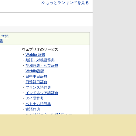
>>もっとランキングを見る
｜
学問
典
ウェブリオのサービス
・
Weblio 辞書
・
類語・対義語辞典
・
英和辞典・和英辞典
・
Weblio翻訳
・
日中中日辞典
・
日韓韓日辞典
・
フランス語辞典
・
インドネシア語辞典
・
タイ語辞典
・
ベトナム語辞典
・
古語辞典
・
キャリジェネ～生成AIスクー
ル・AIスキルでキャリアアップ～