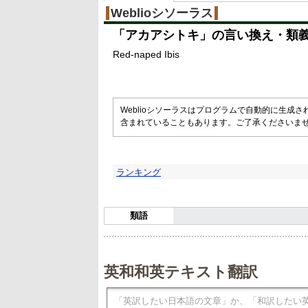
%
Weblioシソーラス
「
アカアシトキ
」の言い換え・類
Red-naped Ibis
Weblioシソーラスはプログラムで自動的に生成
含まれていることもあります。ご了承くださいま
ランキング
類語
英和和英テキスト翻訳