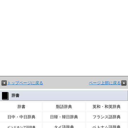
トップページに戻る
ページ上部に戻る
辞書
辞書
類語辞典
英和・和英辞典
日中・中日辞典
日韓・韓日辞典
フランス語辞典
タイ語辞典
ベトナム語辞典
インドネシア語辞典