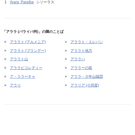
Arara, Paraíba
シソーラス
「アララ (パライバ州)」の隣のことば
アララト (アルメニア)
アララト・エレバン
アララト (ブランデー)
アララト地方
アララト山
アララハ
アララピコレディー
アララーの龍
ア・ララーチャ
アララ・少年山賊団
アラリ
アラリア (小惑星)