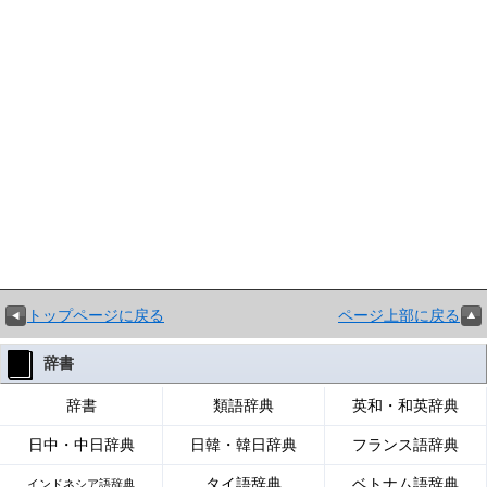
トップページに戻る
ページ上部に戻る
辞書
辞書
類語辞典
英和・和英辞典
日中・中日辞典
日韓・韓日辞典
フランス語辞典
タイ語辞典
ベトナム語辞典
インドネシア語辞典