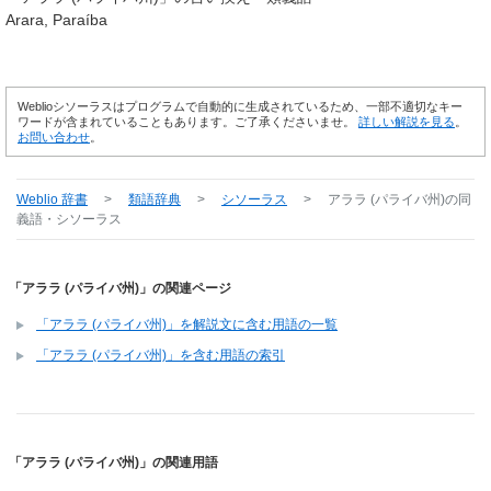
Arara, Paraíba
Weblioシソーラスはプログラムで自動的に生成されているため、一部不適切なキー
ワードが含まれていることもあります。ご了承くださいませ。
詳しい解説を見る
。
お問い合わせ
。
Weblio 辞書
>
類語辞典
>
シソーラス
>
アララ (パライバ州)
の同
義語・シソーラス
「アララ (パライバ州)」の関連ページ
「アララ (パライバ州)」を解説文に含む用語の一覧
「アララ (パライバ州)」を含む用語の索引
「アララ (パライバ州)」の関連用語