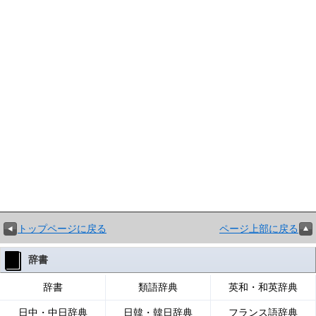
トップページに戻る
ページ上部に戻る
辞書
辞書
類語辞典
英和・和英辞典
日中・中日辞典
日韓・韓日辞典
フランス語辞典