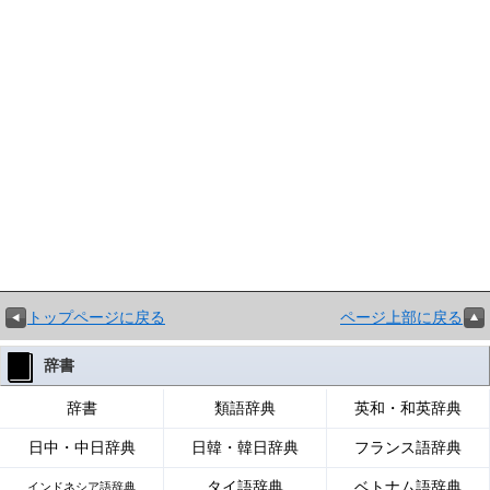
トップページに戻る
ページ上部に戻る
辞書
辞書
類語辞典
英和・和英辞典
日中・中日辞典
日韓・韓日辞典
フランス語辞典
タイ語辞典
ベトナム語辞典
インドネシア語辞典