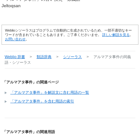
Jeltoqsan
Weblioシソーラスはプログラムで自動的に生成されているため、一部不適切なキー
ワードが含まれていることもあります。ご了承くださいませ。
詳しい解説を見る
。
お問い合わせ
。
Weblio 辞書
>
類語辞典
>
シソーラス
>
アルマアタ事件
の同義
語・シソーラス
「アルマアタ事件」の関連ページ
「アルマアタ事件」を解説文に含む用語の一覧
「アルマアタ事件」を含む用語の索引
「アルマアタ事件」の関連用語