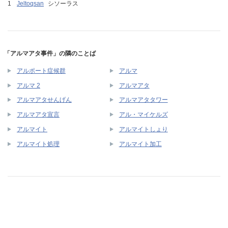
Jeltoqsan
シソーラス
「アルマアタ事件」の隣のことば
アルポート症候群
アルマ
アルマ 2
アルマアタ
アルマアタせんげん
アルマアタタワー
アルマアタ宣言
アル・マイケルズ
アルマイト
アルマイトしょり
アルマイト処理
アルマイト加工