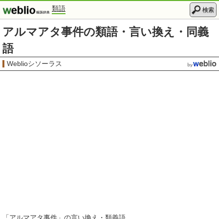
類語
検索
アルマアタ事件の類語・言い換え・同義
語
Weblioシソーラス
「
アルマアタ事件
」の言い換え・類義語