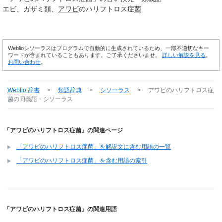
エビ
ガザミ類
アワビ
のハリフトロス症
菌
Weblioシソーラスはプログラムで自動的に生成されているため、一部不適切なキー
ワードが含まれていることもあります。ご了承くださいませ。
詳しい解説を見る
。
お問い合わせ
。
Weblio 辞書
>
類語辞典
>
シソーラス
>
アワビのハリフトロス症
菌
の同義語・シソーラス
「アワビのハリフトロス症菌」の関連ページ
「アワビのハリフトロス症菌」を解説文に含む用語の一覧
「アワビのハリフトロス症菌」を含む用語の索引
「アワビのハリフトロス症菌」の関連用語