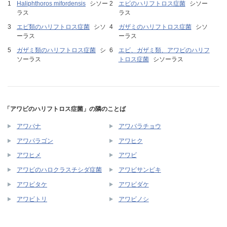
Haliphthoros mifordensis
シソー
エビのハリフトロス症菌
シソー
ラス
ラス
エビ類のハリフトロス症菌
シソ
ガザミのハリフトロス症菌
シソ
ーラス
ーラス
ガザミ類のハリフトロス症菌
シ
エビ、ガザミ類、アワビのハリフ
ソーラス
トロス症菌
シソーラス
「アワビのハリフトロス症菌」の隣のことば
アワバナ
アワバラチョウ
アワパラゴン
アワヒク
アワヒメ
アワビ
アワビのハロクラスチシダ症菌
アワビサンビキ
アワビタケ
アワビダケ
アワビトリ
アワビノシ