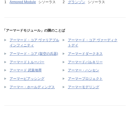
Armored Module
シソーラス
グランゾン
シソーラス
「アーマードモジュール」の隣のことば
アーマード・コア ヴァリアブル
アーマード・コア ヴァーディク
インフィニティ
トデイ
アーマード・コア (架空の兵器)
アーマードダークネス
アーマードトルーパー
アーマードバルキリー
アーマード 武装地帯
アーマー・ハンセン
アーマーピアッシング
アーマープロジェクト
アーマー・ホールディングス
アーマーモデリング