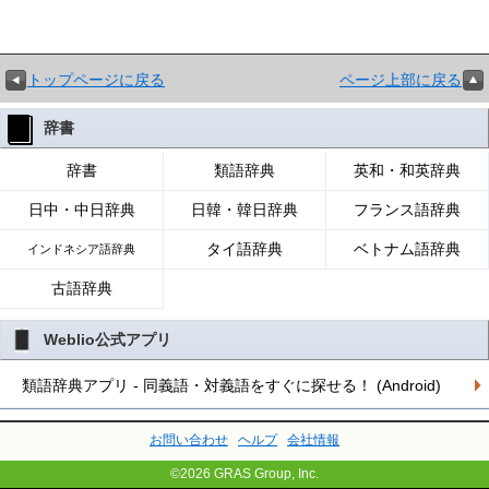
トップページに戻る
ページ上部に戻る
辞書
辞書
類語辞典
英和・和英辞典
日中・中日辞典
日韓・韓日辞典
フランス語辞典
タイ語辞典
ベトナム語辞典
インドネシア語辞典
古語辞典
Weblio公式アプリ
類語辞典アプリ - 同義語・対義語をすぐに探せる！ (Android)
お問い合わせ
ヘルプ
会社情報
©2026 GRAS Group, Inc.