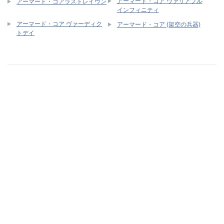
アーマード・コア ヴァリアブル
アーマード・コアラストレイヴン
インフィニティ
アーマード・コア ヴァーディク
アーマード・コア (架空の兵器)
トデイ