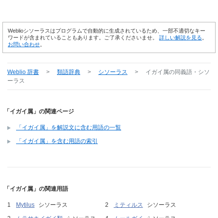
Weblioシソーラスはプログラムで自動的に生成されているため、一部不適切なキー
ワードが含まれていることもあります。ご了承くださいませ。
詳しい解説を見る
。
お問い合わせ
。
Weblio 辞書
>
類語辞典
>
シソーラス
>
イガイ属
の同義語・シソ
ーラス
「イガイ属」の関連ページ
「イガイ属」を解説文に含む用語の一覧
「イガイ属」を含む用語の索引
「イガイ属」の関連用語
Mytilus
シソーラス
ミティルス
シソーラス