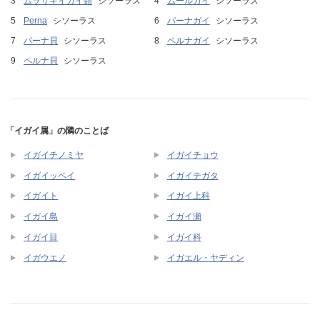
ムラサキイガイ類
シソーラス
ムールガイ
シソーラス
Perna
シソーラス
パーナガイ
シソーラス
パーナ貝
シソーラス
ペルナガイ
シソーラス
ペルナ貝
シソーラス
「イガイ属」の隣のことば
イガイチノミヤ
イガイチョウ
イガイッペイ
イガイテガタ
イガイト
イガイ上科
イガイ島
イガイ瀬
イガイ目
イガイ科
イガウエノ
イガエル・ヤディン