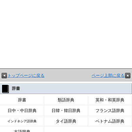
トップページに戻る
ページ上部に戻る
辞書
辞書
類語辞典
英和・和英辞典
日中・中日辞典
日韓・韓日辞典
フランス語辞典
タイ語辞典
ベトナム語辞典
インドネシア語辞典
古語辞典