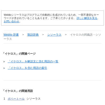
Weblioシソーラスはプログラムで自動的に生成されているため、一部不適切なキー
ワードが含まれていることもあります。ご了承くださいませ。
詳しい解説を見る
。
お問い合わせ
。
Weblio 辞書
>
類語辞典
>
シソーラス
>
イケロス
の同義語・シソ
ーラス
「イケロス」の関連ページ
「イケロス」を解説文に含む用語の一覧
「イケロス」を含む用語の索引
「イケロス」の関連用語
ポベートール
シソーラス