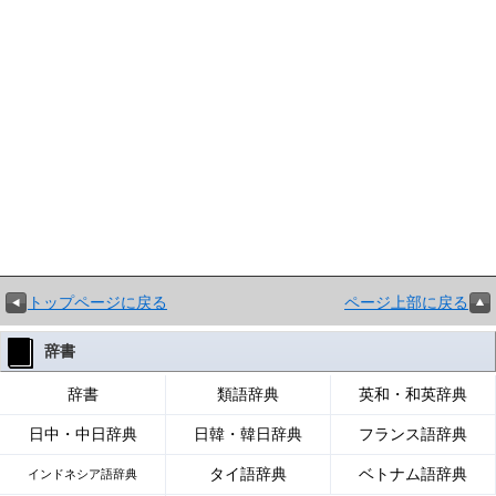
トップページに戻る
ページ上部に戻る
辞書
辞書
類語辞典
英和・和英辞典
日中・中日辞典
日韓・韓日辞典
フランス語辞典
タイ語辞典
ベトナム語辞典
インドネシア語辞典