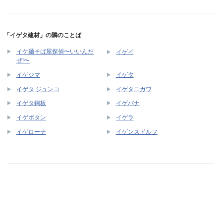
「イゲタ建材」の隣のことば
イケ麺そば屋探偵〜いいんだ
イゲイ
ぜ!〜
イゲジマ
イゲタ
イゲタ ジュンコ
イゲタニガワ
イゲタ鋼板
イゲバナ
イゲボタン
イゲラ
イゲローテ
イゲンスドルフ