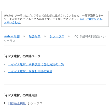
Weblioシソーラスはプログラムで自動的に生成されているため、一部不適切なキー
ワードが含まれていることもあります。ご了承くださいませ。
詳しい解説を見る
。
お問い合わせ
。
Weblio 辞書
>
類語辞典
>
シソーラス
>
イゲタ建材
の同義語・シ
ソーラス
「イゲタ建材」の関連ページ
「イゲタ建材」を解説文に含む用語の一覧
「イゲタ建材」を含む用語の索引
「イゲタ建材」の関連用語
日鉄住金鋼板
シソーラス