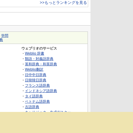
>>もっとランキングを見る
｜
学問
典
ウェブリオのサービス
・
Weblio 辞書
・
類語・対義語辞典
・
英和辞典・和英辞典
・
Weblio翻訳
・
日中中日辞典
・
日韓韓日辞典
・
フランス語辞典
・
インドネシア語辞典
・
タイ語辞典
・
ベトナム語辞典
・
古語辞典
・
キャリジェネ～生成AIスクー
ル・AIスキルでキャリアアップ～