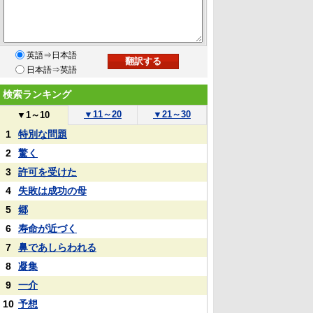
英語⇒日本語
日本語⇒英語
検索ランキング
▼
11～20
▼
21～30
▼
1～10
1
特別な問題
2
驚く
3
許可を受けた
4
失敗は成功の母
5
郷
6
寿命が近づく
7
鼻であしらわれる
8
凝集
9
一介
10
予想