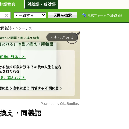
類語辞典
対義語・反対語
検索フォームの固定解除
の同義語・シソーラス
もっとみる
arrow_forward_ios
Powered by 
GliaStudios
換え・同義語
M
u