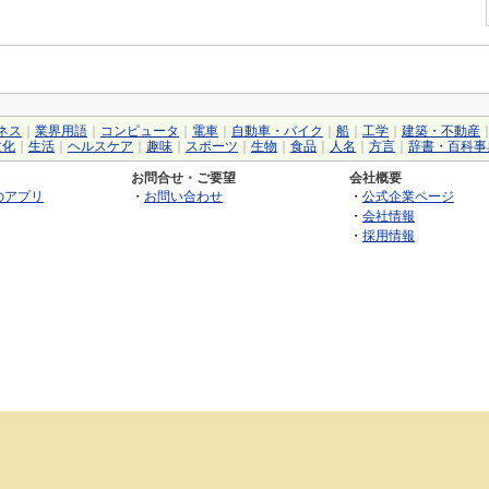
ネス
｜
業界用語
｜
コンピュータ
｜
電車
｜
自動車・バイク
｜
船
｜
工学
｜
建築・不動産
文化
｜
生活
｜
ヘルスケア
｜
趣味
｜
スポーツ
｜
生物
｜
食品
｜
人名
｜
方言
｜
辞書・百科事
お問合せ・ご要望
会社概要
のアプリ
・
お問い合わせ
・
公式企業ページ
・
会社情報
・
採用情報
©2026 GRAS Group, Inc.
RSS