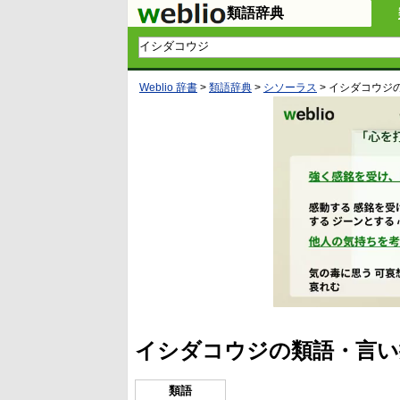
類語辞典
Weblio 辞書
>
類語辞典
>
シソーラス
>
イシダコウジ
イシダコウジの類語・言い
類語