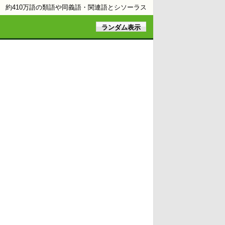
約410万語の類語や同義語・関連語とシソーラス