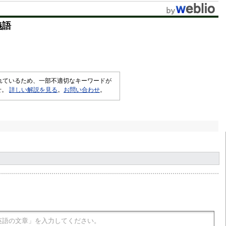
t
義語
e
されているため、一部不適切なキーワードが
せ。
詳しい解説を見る
。
お問い合わせ
。