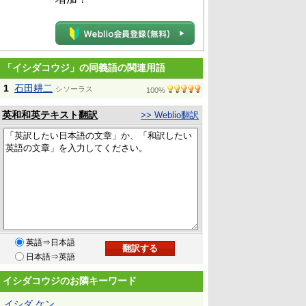
「イシダコウジ」の同義語の関連用語
1
石田耕二
シソーラス
100%
英和和英テキスト翻訳
>> Weblio翻訳
英語⇒日本語
日本語⇒英語
イシダコウジのお隣キーワード
イシダ ケン