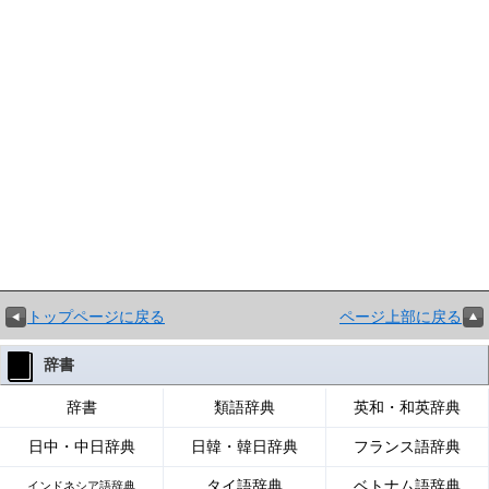
トップページに戻る
ページ上部に戻る
辞書
辞書
類語辞典
英和・和英辞典
日中・中日辞典
日韓・韓日辞典
フランス語辞典
タイ語辞典
ベトナム語辞典
インドネシア語辞典