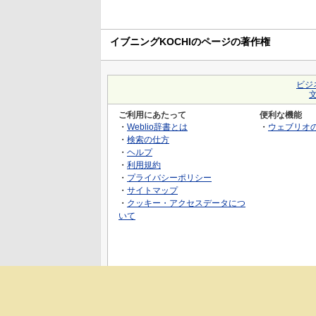
イブニングKOCHIのページの著作権
ビジ
ご利用にあたって
便利な機能
・
Weblio辞書とは
・
ウェブリオ
・
検索の仕方
・
ヘルプ
・
利用規約
・
プライバシーポリシー
・
サイトマップ
・
クッキー・アクセスデータにつ
いて