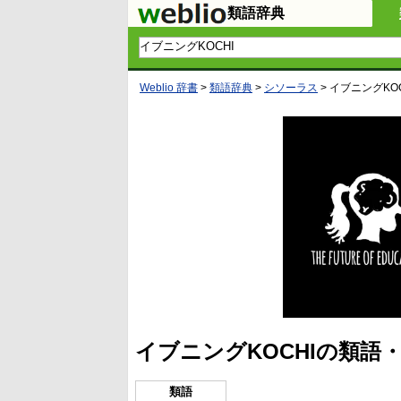
類語辞典
Weblio 辞書
>
類語辞典
>
シソーラス
>
イブニングKOC
イブニングKOCHIの類語
類語