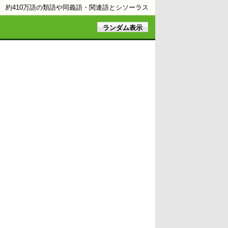
約410万語の類語や同義語・関連語とシソーラス