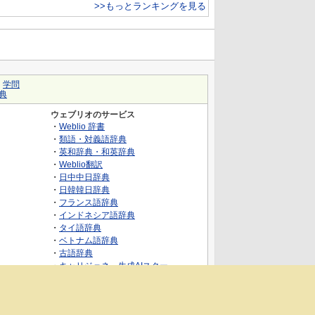
>>もっとランキングを見る
｜
学問
典
ウェブリオのサービス
・
Weblio 辞書
・
類語・対義語辞典
・
英和辞典・和英辞典
・
Weblio翻訳
・
日中中日辞典
・
日韓韓日辞典
・
フランス語辞典
・
インドネシア語辞典
・
タイ語辞典
・
ベトナム語辞典
・
古語辞典
・
キャリジェネ～生成AIスクー
ル・AIスキルでキャリアアップ～