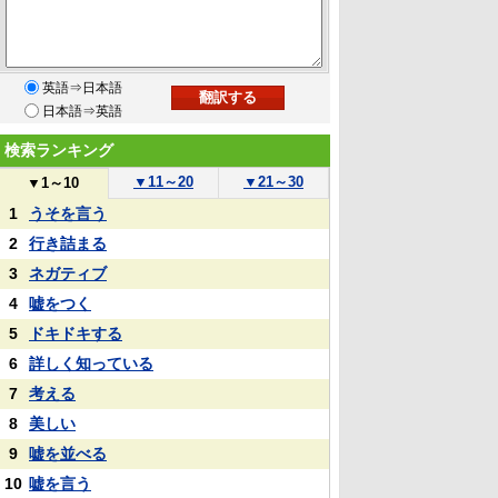
英語⇒日本語
日本語⇒英語
検索ランキング
▼
11～20
▼
21～30
▼
1～10
1
うそを言う
2
行き詰まる
3
ネガティブ
4
嘘をつく
5
ドキドキする
6
詳しく知っている
7
考える
8
美しい
9
嘘を並べる
10
嘘を言う