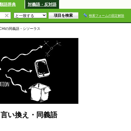
類語辞典
対義語・反対語
検索フォームの固定解除
HI
の同義語・シソーラス
・言い換え・同義語