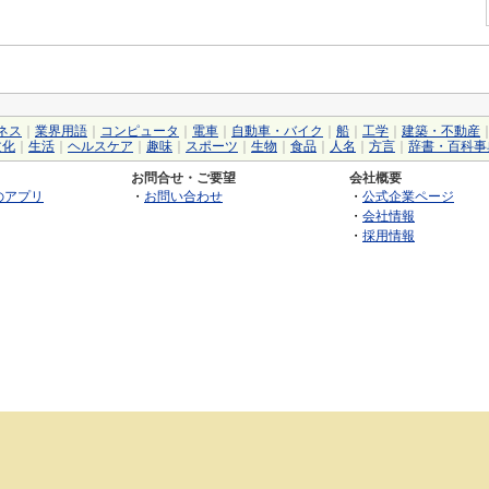
ネス
｜
業界用語
｜
コンピュータ
｜
電車
｜
自動車・バイク
｜
船
｜
工学
｜
建築・不動産
文化
｜
生活
｜
ヘルスケア
｜
趣味
｜
スポーツ
｜
生物
｜
食品
｜
人名
｜
方言
｜
辞書・百科事
お問合せ・ご要望
会社概要
のアプリ
・
お問い合わせ
・
公式企業ページ
・
会社情報
・
採用情報
©2026 GRAS Group, Inc.
RSS