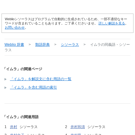
Weblioシソーラスはプログラムで自動的に生成されているため、一部不適切なキー
ワードが含まれていることもあります。ご了承くださいませ。
詳しい解説を見る
。
お問い合わせ
。
Weblio 辞書
>
類語辞典
>
シソーラス
>
イムラ
の同義語・シソー
ラス
「イムラ」の関連ページ
「イムラ」を解説文に含む用語の一覧
「イムラ」を含む用語の索引
「イムラ」の関連用語
井村
シソーラス
井村和清
シソーラス