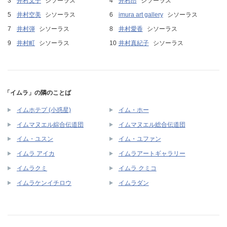
井村文子
シソーラス
井村昂
シソーラス
井村空美
シソーラス
imura art gallery
シソーラス
井村弾
シソーラス
井村愛香
シソーラス
井村町
シソーラス
井村真紀子
シソーラス
「イムラ」の隣のことば
イムホテプ (小惑星)
イム・ホー
イムマヌエル綜合伝道団
イムマヌエル総合伝道団
イム・ユスン
イム・ユファン
イムラ アイカ
イムラアートギャラリー
イムラクミ
イムラ クミコ
イムラケンイチロウ
イムラダン