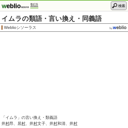
類語
検索
イムラの類語・言い換え・同義語
Weblioシソーラス
「
イムラ
」の言い換え・類義語
井
村
昂
居
村
井
村
文子
井
村
和清
井
村