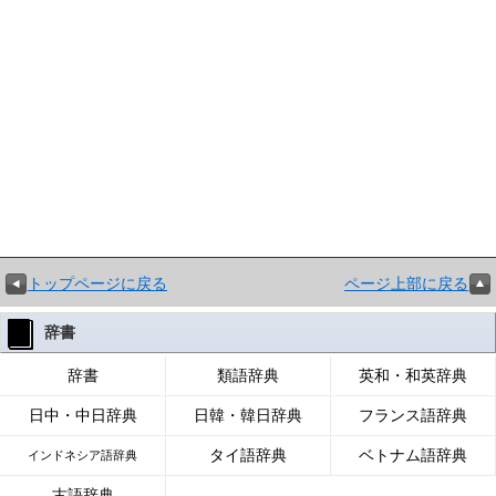
トップページに戻る
ページ上部に戻る
辞書
辞書
類語辞典
英和・和英辞典
日中・中日辞典
日韓・韓日辞典
フランス語辞典
タイ語辞典
ベトナム語辞典
インドネシア語辞典
古語辞典