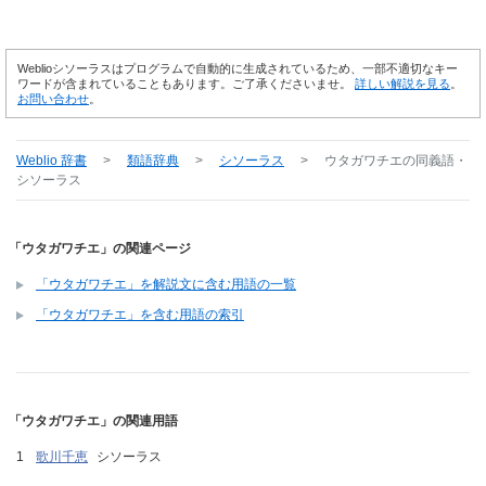
Weblioシソーラスはプログラムで自動的に生成されているため、一部不適切なキー
ワードが含まれていることもあります。ご了承くださいませ。
詳しい解説を見る
。
お問い合わせ
。
Weblio 辞書
>
類語辞典
>
シソーラス
>
ウタガワチエ
の同義語・
シソーラス
「ウタガワチエ」の関連ページ
「ウタガワチエ」を解説文に含む用語の一覧
「ウタガワチエ」を含む用語の索引
「ウタガワチエ」の関連用語
歌川千恵
シソーラス