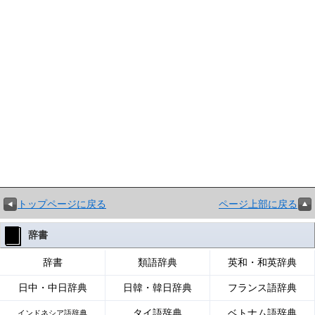
トップページに戻る
ページ上部に戻る
辞書
辞書
類語辞典
英和・和英辞典
日中・中日辞典
日韓・韓日辞典
フランス語辞典
タイ語辞典
ベトナム語辞典
インドネシア語辞典