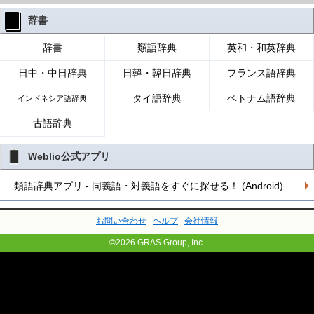
辞書
辞書
類語辞典
英和・和英辞典
日中・中日辞典
日韓・韓日辞典
フランス語辞典
タイ語辞典
ベトナム語辞典
インドネシア語辞典
古語辞典
Weblio公式アプリ
類語辞典アプリ - 同義語・対義語をすぐに探せる！ (Android)
お問い合わせ
ヘルプ
会社情報
©2026 GRAS Group, Inc.