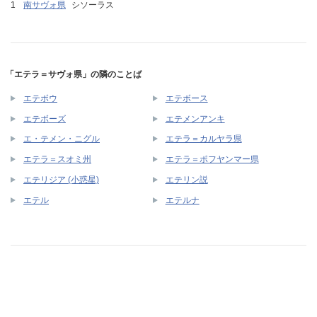
南サヴォ県
シソーラス
「エテラ＝サヴォ県」の隣のことば
エテボウ
エテボース
エテボーズ
エテメンアンキ
エ・テメン・ニグル
エテラ＝カルヤラ県
エテラ＝スオミ州
エテラ＝ポフヤンマー県
エテリジア (小惑星)
エテリン説
エテル
エテルナ