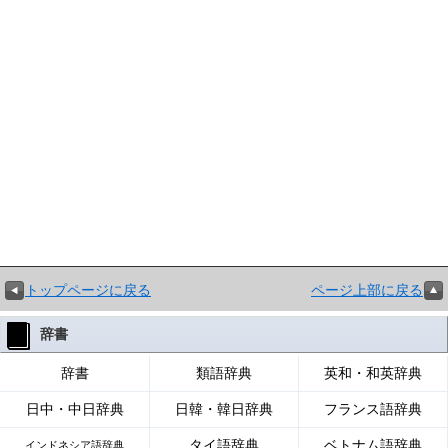
トップページに戻る
ページ上部に戻る
辞書
辞書
類語辞典
英和・和英辞典
日中・中日辞典
日韓・韓日辞典
フランス語辞典
タイ語辞典
ベトナム語辞典
インドネシア語辞典