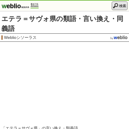
類語
検索
エテラ＝サヴォ県の類語・言い換え・同
義語
Weblioシソーラス
「
エテラ＝サヴォ県
」の言い換え・類義語