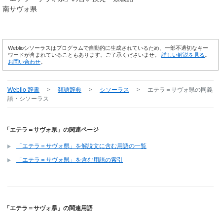
南サヴォ県
Weblioシソーラスはプログラムで自動的に生成されているため、一部不適切なキー
ワードが含まれていることもあります。ご了承くださいませ。
詳しい解説を見る
。
お問い合わせ
。
Weblio 辞書
>
類語辞典
>
シソーラス
>
エテラ＝サヴォ県
の同義
語・シソーラス
「エテラ＝サヴォ県」の関連ページ
「エテラ＝サヴォ県」を解説文に含む用語の一覧
「エテラ＝サヴォ県」を含む用語の索引
「エテラ＝サヴォ県」の関連用語