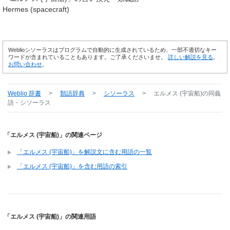
Hermes (spacecraft)
Weblioシソーラスはプログラムで自動的に生成されているため、一部不適切なキー
ワードが含まれていることもあります。ご了承くださいませ。
詳しい解説を見る
。
お問い合わせ
。
Weblio 辞書
>
類語辞典
>
シソーラス
>
エルメス (宇宙船)
の同義
語・シソーラス
「エルメス (宇宙船)」の関連ページ
「エルメス (宇宙船)」を解説文に含む用語の一覧
「エルメス (宇宙船)」を含む用語の索引
「エルメス (宇宙船)」の関連用語