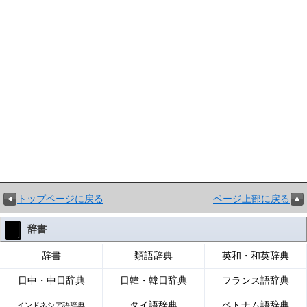
トップページに戻る
ページ上部に戻る
辞書
辞書
類語辞典
英和・和英辞典
日中・中日辞典
日韓・韓日辞典
フランス語辞典
タイ語辞典
ベトナム語辞典
インドネシア語辞典