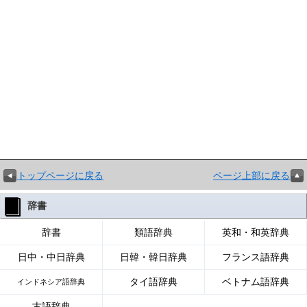
トップページに戻る
ページ上部に戻る
辞書
辞書
類語辞典
英和・和英辞典
日中・中日辞典
日韓・韓日辞典
フランス語辞典
タイ語辞典
ベトナム語辞典
インドネシア語辞典
古語辞典