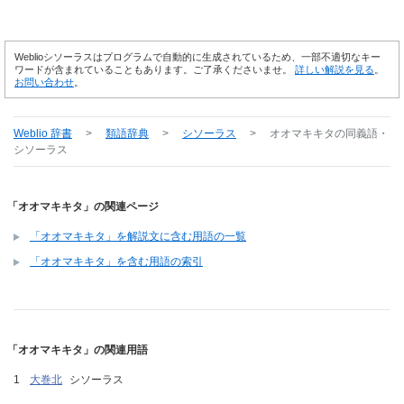
Weblioシソーラスはプログラムで自動的に生成されているため、一部不適切なキー
ワードが含まれていることもあります。ご了承くださいませ。
詳しい解説を見る
。
お問い合わせ
。
Weblio 辞書
>
類語辞典
>
シソーラス
>
オオマキキタ
の同義語・
シソーラス
「オオマキキタ」の関連ページ
「オオマキキタ」を解説文に含む用語の一覧
「オオマキキタ」を含む用語の索引
「オオマキキタ」の関連用語
大巻北
シソーラス