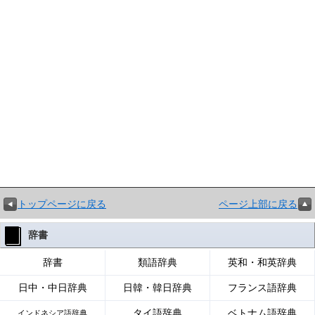
トップページに戻る
ページ上部に戻る
辞書
辞書
類語辞典
英和・和英辞典
日中・中日辞典
日韓・韓日辞典
フランス語辞典
タイ語辞典
ベトナム語辞典
インドネシア語辞典