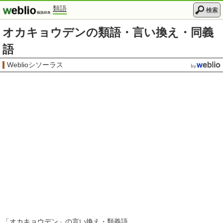
類語
検索
オカキョウデンの類語・言い換え・同義
語
Weblioシソーラス
「
オカキョウデン
」の言い換え・類義語