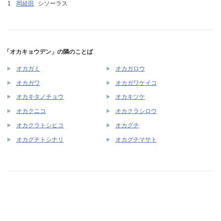
岡経田
シソーラス
「オカキョウデン」の隣のことば
オカガミ
オカガロウ
オカガワ
オカガワケイコ
オカキタノチョウ
オカキツケ
オカクニコ
オカクラシロウ
オカクラトシヒコ
オカグチ
オカグチトシナリ
オカグチマサト