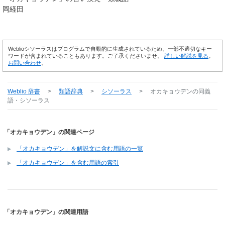
岡経田
Weblioシソーラスはプログラムで自動的に生成されているため、一部不適切なキー
ワードが含まれていることもあります。ご了承くださいませ。
詳しい解説を見る
。
お問い合わせ
。
Weblio 辞書
>
類語辞典
>
シソーラス
>
オカキョウデン
の同義
語・シソーラス
「オカキョウデン」の関連ページ
「オカキョウデン」を解説文に含む用語の一覧
「オカキョウデン」を含む用語の索引
「オカキョウデン」の関連用語