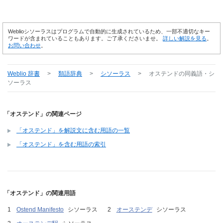
Weblioシソーラスはプログラムで自動的に生成されているため、一部不適切なキー
ワードが含まれていることもあります。ご了承くださいませ。
詳しい解説を見る
。
お問い合わせ
。
Weblio 辞書
>
類語辞典
>
シソーラス
>
オステンド
の同義語・シ
ソーラス
「オステンド」の関連ページ
「オステンド」を解説文に含む用語の一覧
「オステンド」を含む用語の索引
「オステンド」の関連用語
Ostend Manifesto
シソーラス
オーステンデ
シソーラス