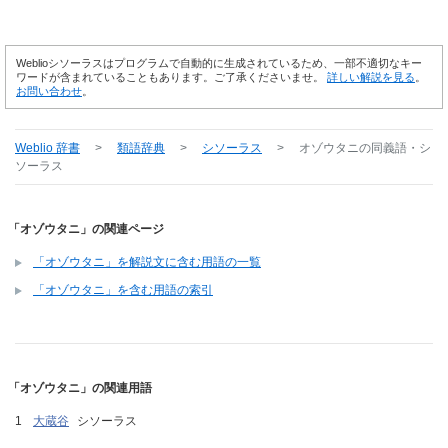
Weblioシソーラスはプログラムで自動的に生成されているため、一部不適切なキー
ワードが含まれていることもあります。ご了承くださいませ。
詳しい解説を見る
。
お問い合わせ
。
Weblio 辞書
>
類語辞典
>
シソーラス
>
オゾウタニ
の同義語・シ
ソーラス
「オゾウタニ」の関連ページ
「オゾウタニ」を解説文に含む用語の一覧
「オゾウタニ」を含む用語の索引
「オゾウタニ」の関連用語
大蔵谷
シソーラス