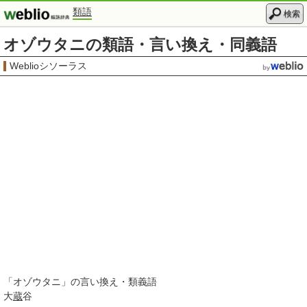
類語
検索
オゾウタニの類語・言い換え・同義語
Weblioシソーラス
「
オゾウタニ
」の言い換え・類義語
大
蔵
谷