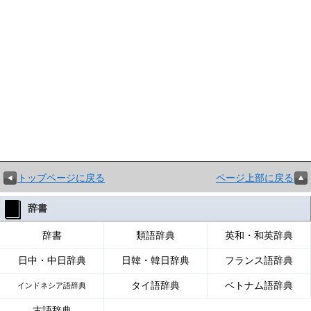
トップページに戻る
ページ上部に戻る
辞書
辞書
類語辞典
英和・和英辞典
日中・中日辞典
日韓・韓日辞典
フランス語辞典
タイ語辞典
ベトナム語辞典
インドネシア語辞典
古語辞典