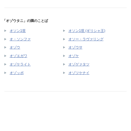
「オゾウタニ」の隣のことば
オソン1世
オソン1世 (ギリシャ王)
オ・ソンファ
オソー・ラヴァリング
オゾウ
オゾウサ
オゾエガワ
オゾケ
オゾケライト
オゾゲァタツ
オゾッポ
オゾツケナイ