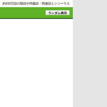
約410万語の類語や同義語・関連語とシソーラス