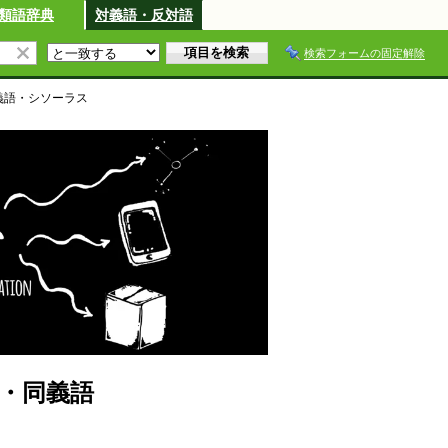
類語辞典
対義語・反対語
検索フォームの固定解除
義語・シソーラス
・同義語