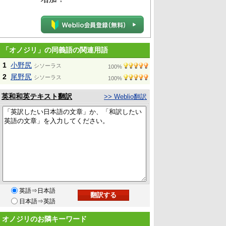
「オノジリ」の同義語の関連用語
1
小野尻
シソーラス
100%
2
尾野尻
シソーラス
100%
英和和英テキスト翻訳
>> Weblio翻訳
英語⇒日本語
日本語⇒英語
オノジリのお隣キーワード