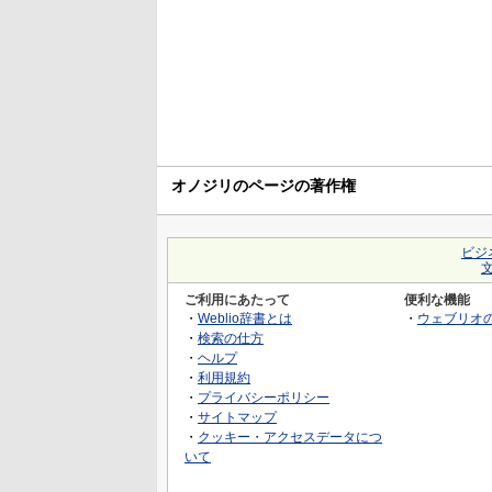
オノジリのページの著作権
ビジ
ご利用にあたって
便利な機能
・
Weblio辞書とは
・
ウェブリオ
・
検索の仕方
・
ヘルプ
・
利用規約
・
プライバシーポリシー
・
サイトマップ
・
クッキー・アクセスデータにつ
いて