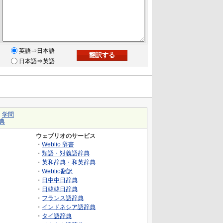
英語⇒日本語
日本語⇒英語
｜
学問
典
ウェブリオのサービス
・
Weblio 辞書
・
類語・対義語辞典
・
英和辞典・和英辞典
・
Weblio翻訳
・
日中中日辞典
・
日韓韓日辞典
・
フランス語辞典
・
インドネシア語辞典
・
タイ語辞典