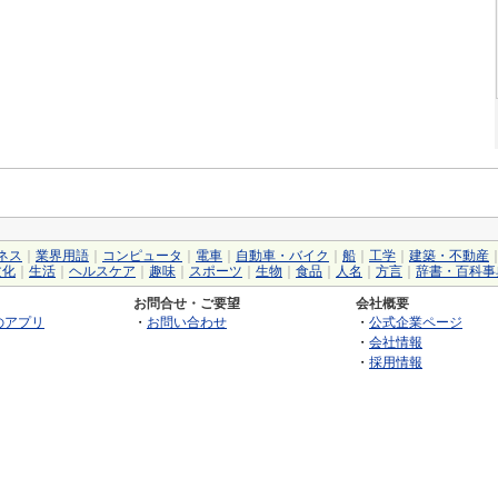
ネス
｜
業界用語
｜
コンピュータ
｜
電車
｜
自動車・バイク
｜
船
｜
工学
｜
建築・不動産
文化
｜
生活
｜
ヘルスケア
｜
趣味
｜
スポーツ
｜
生物
｜
食品
｜
人名
｜
方言
｜
辞書・百科事
お問合せ・ご要望
会社概要
のアプリ
・
お問い合わせ
・
公式企業ページ
・
会社情報
・
採用情報