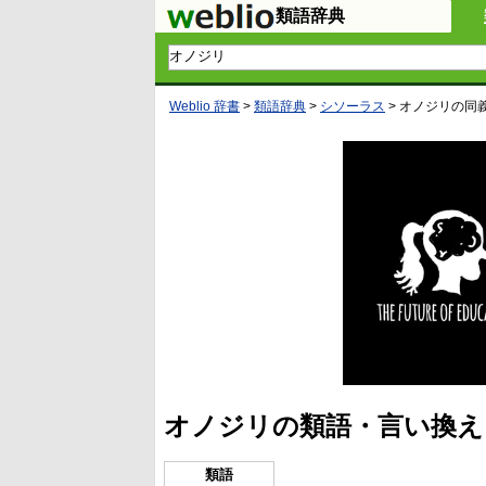
類語辞典
Weblio 辞書
>
類語辞典
>
シソーラス
>
オノジリ
の同
オノジリの類語・言い換え
類語