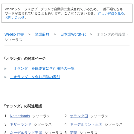
Weblioシソーラスはプログラムで自動的に生成されているため、一部不適切なキー
ワードが含まれていることもあります。ご了承くださいませ。
詳しい解説を見る
。
お問い合わせ
。
Weblio 辞書
>
類語辞典
>
日本語WordNet
>
オランダ
の同義語・
シソーラス
「オランダ」の関連ページ
「オランダ」を解説文に含む用語の一覧
「オランダ」を含む用語の索引
「オランダ」の関連用語
Netherlands
シソーラス
オランダ国
シソーラス
ネザーランド
シソーラス
ネーデルラント王国
シソーラス
ネーデルランド王国
シソーラス
荷蘭
シソーラス