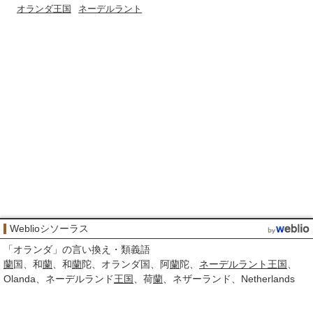
オランダ王国
ネーデルラント
Weblioシソーラス
「
オランダ
」の言い換え・類義語
蘭
国
和
蘭
和
蘭
陀
オランダ国
阿
蘭
陀
ネーデルラント
王国
Olanda
ネーデルランド
王国
荷
蘭
ネザーランド
Netherlands