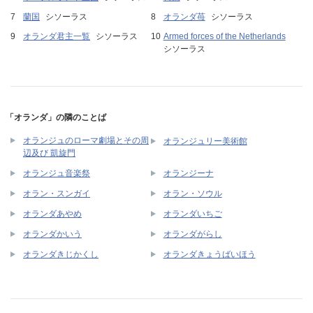
蘭国
シソーラス
オランダ苺
シソーラス
オランダ君主一覧
シソーラス
Armed forces of the Netherlands
シソーラス
「オランダ」の隣のことば
オランジュのローマ劇場とその周
オランジュリー美術館
辺及び 凱旋門
オランジュ音楽祭
オランジーナ
オラン・スンガイ
オラン・ソウル
オランダあやめ
オランダいちご
オランダかいう
オランダがらし
オランダきじかくし
オランダきょうばいほう