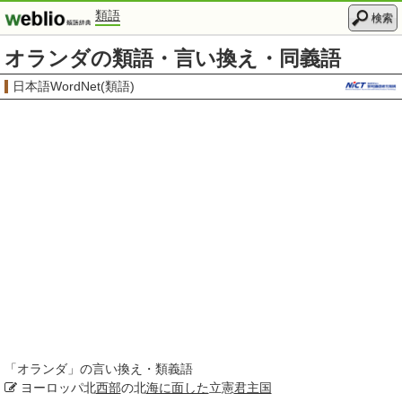
類語
検索
オランダの類語・言い換え・同義語
日本語WordNet(類語)
「
オランダ
」の言い換え・類義語
ヨーロッパ北
西部
の北
海に面した
立憲
君主国