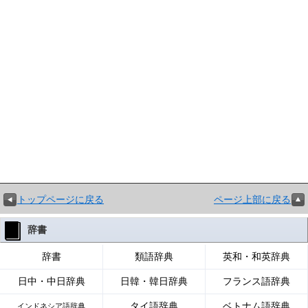
トップページに戻る
ページ上部に戻る
辞書
辞書
類語辞典
英和・和英辞典
日中・中日辞典
日韓・韓日辞典
フランス語辞典
タイ語辞典
ベトナム語辞典
インドネシア語辞典