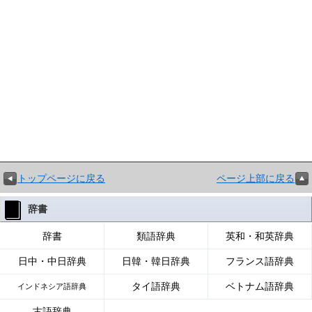
トップページに戻る
ページ上部に戻る
辞書
辞書
類語辞典
英和・和英辞典
日中・中日辞典
日韓・韓日辞典
フランス語辞典
タイ語辞典
ベトナム語辞典
インドネシア語辞典
古語辞典