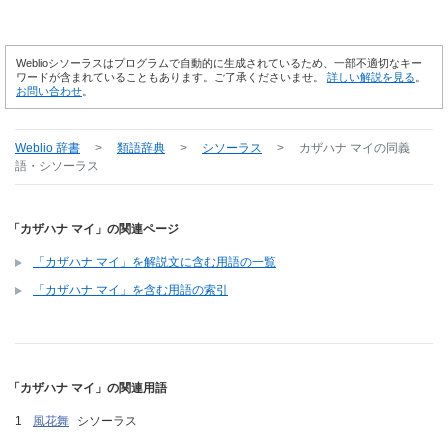
Weblioシソーラスはプログラムで自動的に生成されているため、一部不適切なキー
ワードが含まれていることもあります。ご了承くださいませ。
詳しい解説を見る
。
お問い合わせ
。
Weblio 辞書
>
類語辞典
>
シソーラス
>
カザハナ マイ
の同義
語・シソーラス
「カザハナ マイ」の関連ページ
「カザハナ マイ」を解説文に含む用語の一覧
「カザハナ マイ」を含む用語の索引
「カザハナ マイ」の関連用語
風花舞
シソーラス