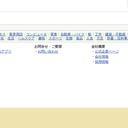
ネス
｜
業界用語
｜
コンピュータ
｜
電車
｜
自動車・バイク
｜
船
｜
工学
｜
建築・不動産
文化
｜
生活
｜
ヘルスケア
｜
趣味
｜
スポーツ
｜
生物
｜
食品
｜
人名
｜
方言
｜
辞書・百科事
お問合せ・ご要望
会社概要
のアプリ
・
お問い合わせ
・
公式企業ページ
・
会社情報
・
採用情報
©2026 GRAS Group, Inc.
RSS