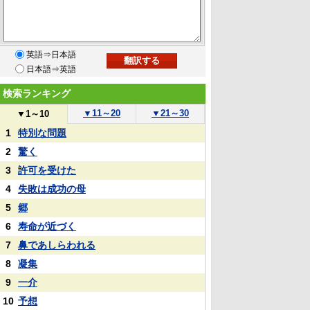
英語⇒日本語
日本語⇒英語
検索ランキング
▼
11～20
▼
21～30
▼
1～10
1
特別な問題
2
驚く
3
許可を受けた
4
失敗は成功の母
5
郷
6
寿命が近づく
7
鼻であしらわれる
8
凝集
9
一介
10
予想