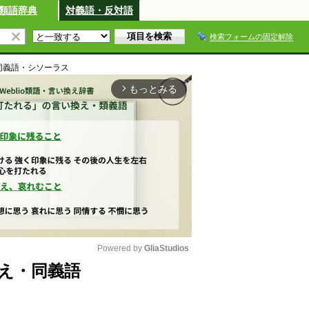
類語辞典
対義語・反対語
検索フォームの固定解除
同義語・シソーラス
もっとみる
arrow_forward_ios
Powered by 
GliaStudios
え・同義語
M
u