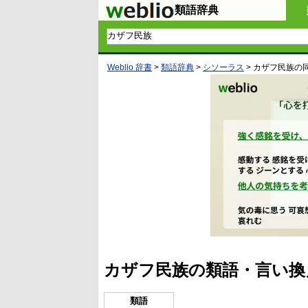
類語辞典
Weblio 辞書
>
類語辞典
>
シソーラス
>
カザフ民族
の
カザフ民族の類語・言い換
類語