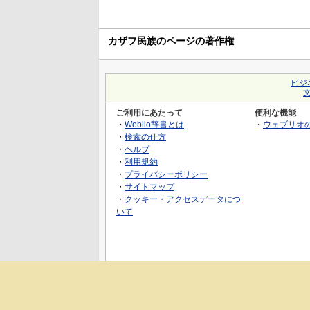
カザフ民族のページの著作権
ビジ
ご利用にあたって
便利な機能
・
Weblio辞書とは
・
ウェブリオ
・
検索の仕方
・
ヘルプ
・
利用規約
・
プライバシーポリシー
・
サイトマップ
・
クッキー・アクセスデータにつ
いて