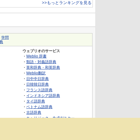
>>もっとランキングを見る
｜
学問
典
ウェブリオのサービス
・
Weblio 辞書
・
類語・対義語辞典
・
英和辞典・和英辞典
・
Weblio翻訳
・
日中中日辞典
・
日韓韓日辞典
・
フランス語辞典
・
インドネシア語辞典
・
タイ語辞典
・
ベトナム語辞典
・
古語辞典
・
キャリジェネ～生成AIスクー
ル・AIスキルでキャリアアップ～