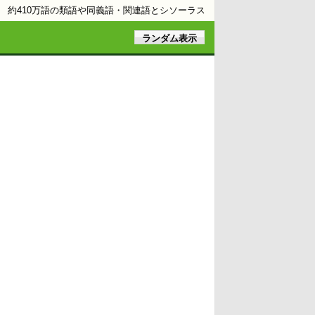
約410万語の類語や同義語・関連語とシソーラス