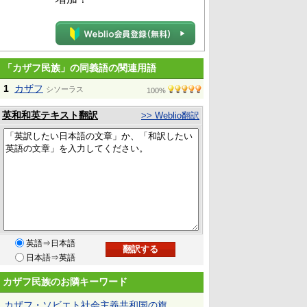
「カザフ民族」の同義語の関連用語
1
カザフ
シソーラス
100%
英和和英テキスト翻訳
>> Weblio翻訳
英語⇒日本語
日本語⇒英語
カザフ民族のお隣キーワード
カザフ・ソビエト社会主義共和国の旗