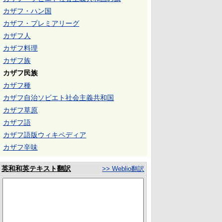
カザフ・ハン国
カザフ・プレミアリーグ
カザフ人
カザフ料理
カザフ族
カザフ民族
カザフ種
カザフ自治ソビエト社会主義共和国
カザフ草原
カザフ語
カザフ語版ウィキペディア
カザフ辛味
英和和英テキスト翻訳
>> Weblio翻訳