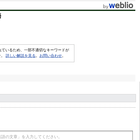
t
語
e
されているため、一部不適切なキーワードが
せ。
詳しい解説を見る
。
お問い合わせ
。