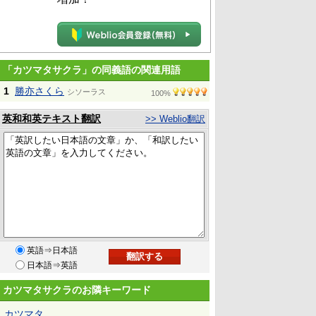
「カツマタサクラ」の同義語の関連用語
1
勝亦さくら
シソーラス
100%
英和和英テキスト翻訳
>> Weblio翻訳
英語⇒日本語
日本語⇒英語
カツマタサクラのお隣キーワード
カツマタ