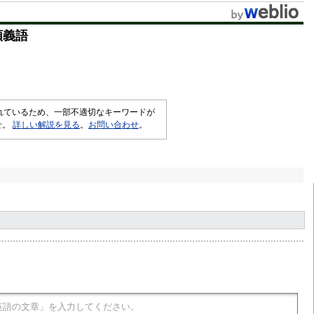
t
類義語
e
されているため、一部不適切なキーワードが
せ。
詳しい解説を見る
。
お問い合わせ
。