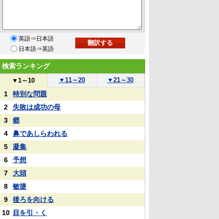
英語⇒日本語
日本語⇒英語
検索ランキング
▼
11～20
▼
21～30
▼
1～10
1
特別な問題
2
失敗は成功の母
3
郷
4
鼻であしらわれる
5
凝集
6
予想
7
大頭
8
敏捷
9
後ろを向ける
10
目を引・く