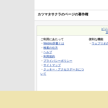
カツマタサクラのページの著作権
ビジ
ご利用にあたって
便利な機能
・
Weblio辞書とは
・
ウェブリオ
・
検索の仕方
・
ヘルプ
・
利用規約
・
プライバシーポリシー
・
サイトマップ
・
クッキー・アクセスデータにつ
いて