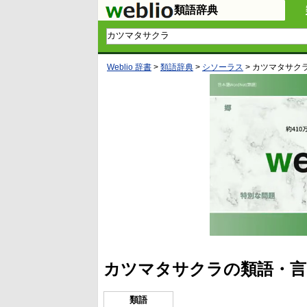
類語辞典
Weblio 辞書
>
類語辞典
>
シソーラス
>
カツマタサク
カツマタサクラの類語・言
類語