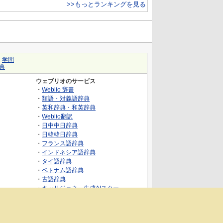
>>もっとランキングを見る
｜
学問
典
ウェブリオのサービス
・
Weblio 辞書
・
類語・対義語辞典
・
英和辞典・和英辞典
・
Weblio翻訳
・
日中中日辞典
・
日韓韓日辞典
・
フランス語辞典
・
インドネシア語辞典
・
タイ語辞典
・
ベトナム語辞典
・
古語辞典
・
キャリジェネ～生成AIスクー
ル・AIスキルでキャリアアップ～