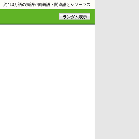
約410万語の類語や同義語・関連語とシソーラス