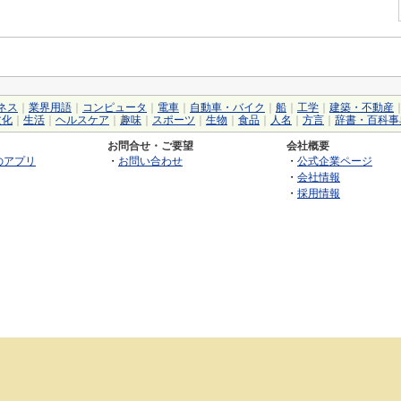
ネス
｜
業界用語
｜
コンピュータ
｜
電車
｜
自動車・バイク
｜
船
｜
工学
｜
建築・不動産
文化
｜
生活
｜
ヘルスケア
｜
趣味
｜
スポーツ
｜
生物
｜
食品
｜
人名
｜
方言
｜
辞書・百科事
お問合せ・ご要望
会社概要
のアプリ
・
お問い合わせ
・
公式企業ページ
・
会社情報
・
採用情報
©2026 GRAS Group, Inc.
RSS