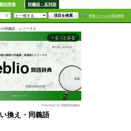
類語辞典
対義語・反対語
検索フォームの固定解除
ラ
の同義語・シソーラス
もっとみる
arrow_forward_ios
Powered by 
GliaStudios
い換え・同義語
M
u