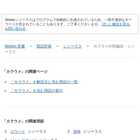
Weblioシソーラスはプログラムで自動的に生成されているため、一部不適切なキー
ワードが含まれていることもあります。ご了承くださいませ。
詳しい解説を見る
。
お問い合わせ
。
Weblio 辞書
>
類語辞典
>
シソーラス
>
カラウメ
の同義語・シソ
ーラス
「カラウメ」の関連ページ
「カラウメ」を解説文に含む用語の一覧
「カラウメ」を含む用語の索引
「カラウメ」の関連用語
ロウバイ
シソーラス
唐梅
シソーラス