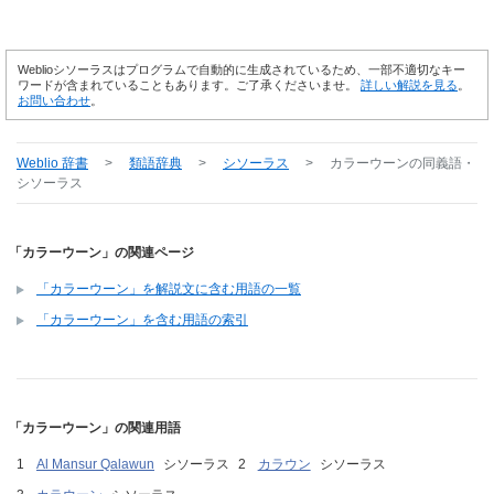
Weblioシソーラスはプログラムで自動的に生成されているため、一部不適切なキー
ワードが含まれていることもあります。ご了承くださいませ。
詳しい解説を見る
。
お問い合わせ
。
Weblio 辞書
>
類語辞典
>
シソーラス
>
カラーウーン
の同義語・
シソーラス
「カラーウーン」の関連ページ
「カラーウーン」を解説文に含む用語の一覧
「カラーウーン」を含む用語の索引
「カラーウーン」の関連用語
Al Mansur Qalawun
シソーラス
カラウン
シソーラス