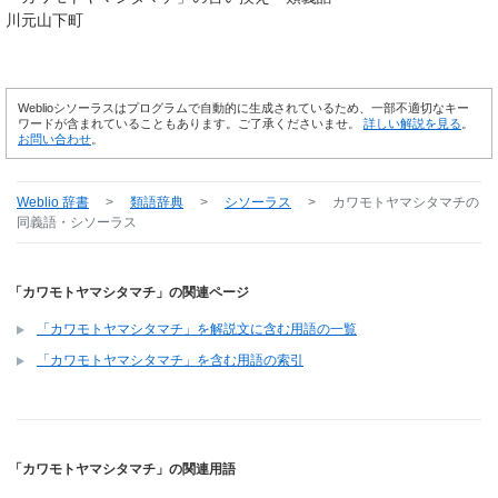
川元山下町
Weblioシソーラスはプログラムで自動的に生成されているため、一部不適切なキー
ワードが含まれていることもあります。ご了承くださいませ。
詳しい解説を見る
。
お問い合わせ
。
Weblio 辞書
>
類語辞典
>
シソーラス
>
カワモトヤマシタマチ
の
同義語・シソーラス
「カワモトヤマシタマチ」の関連ページ
「カワモトヤマシタマチ」を解説文に含む用語の一覧
「カワモトヤマシタマチ」を含む用語の索引
「カワモトヤマシタマチ」の関連用語