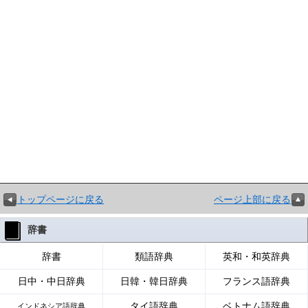
トップページに戻る
ページ上部に戻る
辞書
辞書
類語辞典
英和・和英辞典
日中・中日辞典
日韓・韓日辞典
フランス語辞典
タイ語辞典
ベトナム語辞典
インドネシア語辞典