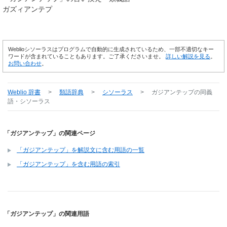
ガズィアンテプ
Weblioシソーラスはプログラムで自動的に生成されているため、一部不適切なキー
ワードが含まれていることもあります。ご了承くださいませ。
詳しい解説を見る
。
お問い合わせ
。
Weblio 辞書
>
類語辞典
>
シソーラス
>
ガジアンテップ
の同義
語・シソーラス
「ガジアンテップ」の関連ページ
「ガジアンテップ」を解説文に含む用語の一覧
「ガジアンテップ」を含む用語の索引
「ガジアンテップ」の関連用語