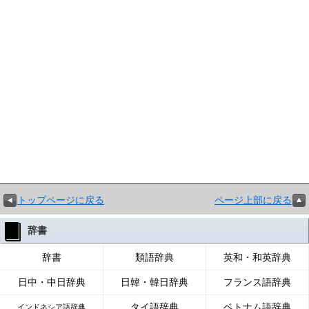
トップページに戻る
ページ上部に戻る
辞書
辞書
類語辞典
英和・和英辞典
日中・中日辞典
日韓・韓日辞典
フランス語辞典
タイ語辞典
ベトナム語辞典
インドネシア語辞典