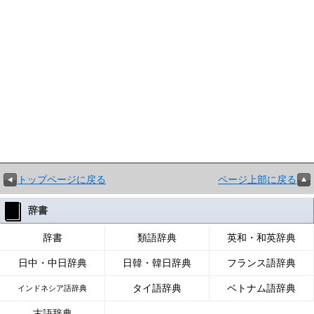
トップページに戻る
ページ上部に戻る
辞書
辞書
類語辞典
英和・和英辞典
日中・中日辞典
日韓・韓日辞典
フランス語辞典
タイ語辞典
ベトナム語辞典
インドネシア語辞典
古語辞典