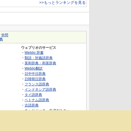
>>もっとランキングを見る
｜
学問
典
ウェブリオのサービス
・
Weblio 辞書
・
類語・対義語辞典
・
英和辞典・和英辞典
・
Weblio翻訳
・
日中中日辞典
・
日韓韓日辞典
・
フランス語辞典
・
インドネシア語辞典
・
タイ語辞典
・
ベトナム語辞典
・
古語辞典
・
キャリジェネ～生成AIスクー
ル・AIスキルでキャリアアップ～