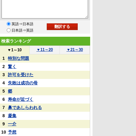
英語⇒日本語
日本語⇒英語
検索ランキング
▼
11～20
▼
21～30
▼
1～10
1
特別な問題
2
驚く
3
許可を受けた
4
失敗は成功の母
5
郷
6
寿命が近づく
7
鼻であしらわれる
8
凝集
9
一介
10
予想