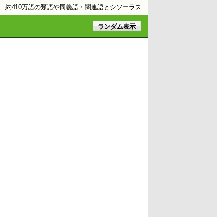
約410万語の類語や同義語・関連語とシソーラス