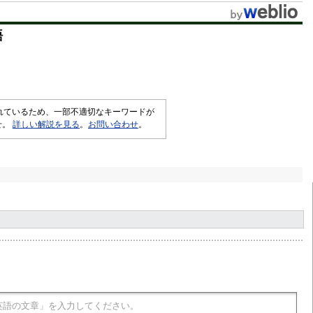
t
語
e
されているため、一部不適切なキーワードが
せ。
詳しい解説を見る
。
お問い合わせ
。