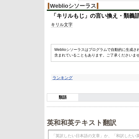
Weblioシソーラス
「
キリルもじ
」の言い換え・類義
キリル
文字
Weblioシソーラスはプログラムで自動的に生成
含まれていることもあります。ご了承くださいま
ランキング
類語
英和和英テキスト翻訳