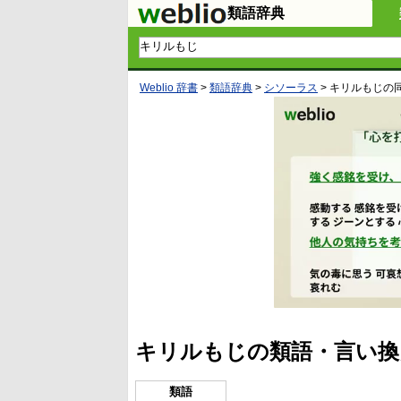
類語辞典
Weblio 辞書
>
類語辞典
>
シソーラス
>
キリルもじ
の
キリルもじの類語・言い換
類語