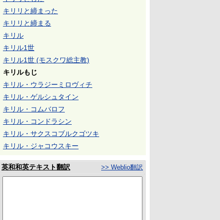
キリリと締まった
キリリと締まる
キリル
キリル1世
キリル1世 (モスクワ総主教)
キリルもじ
キリル・ウラジーミロヴィチ
キリル・ゲルシュタイン
キリル・コムバロフ
キリル・コンドラシン
キリル・サクスコブルクゴツキ
キリル・ジャコウスキー
英和和英テキスト翻訳
>> Weblio翻訳