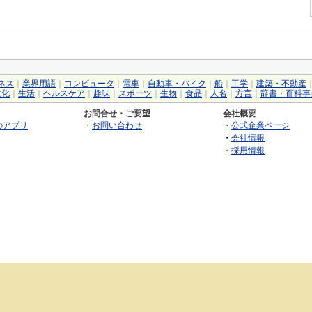
ネス
｜
業界用語
｜
コンピュータ
｜
電車
｜
自動車・バイク
｜
船
｜
工学
｜
建築・不動産
文化
｜
生活
｜
ヘルスケア
｜
趣味
｜
スポーツ
｜
生物
｜
食品
｜
人名
｜
方言
｜
辞書・百科事
お問合せ・ご要望
会社概要
のアプリ
・
お問い合わせ
・
公式企業ページ
・
会社情報
・
採用情報
©2026 GRAS Group, Inc.
RSS