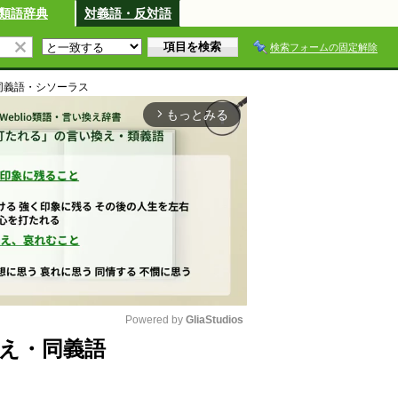
類語辞典
対義語・反対語
検索フォームの固定解除
同義語・シソーラス
もっとみる
arrow_forward_ios
Powered by 
GliaStudios
え・同義語
M
u