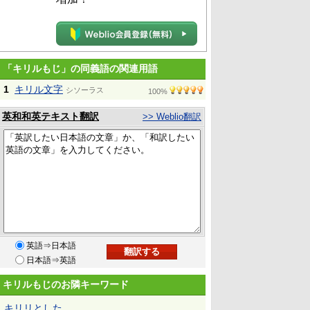
「キリルもじ」の同義語の関連用語
1
キリル文字
シソーラス
100%
英和和英テキスト翻訳
>> Weblio翻訳
英語⇒日本語
日本語⇒英語
キリルもじのお隣キーワード
キリリとした