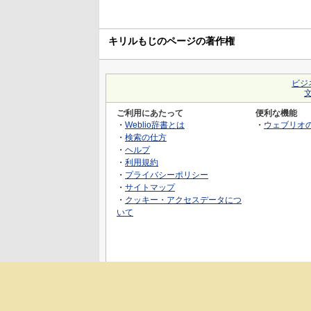
キリルもじのページの著作権
ビジ
ご利用にあたって
便利な機能
・
Weblio辞書とは
・
ウェブリオ
・
検索の仕方
・
ヘルプ
・
利用規約
・
プライバシーポリシー
・
サイトマップ
・
クッキー・アクセスデータにつ
いて