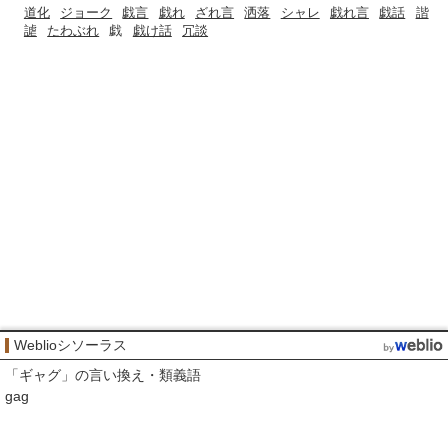
道化
ジョーク
戯言
戯れ
ざれ言
洒落
シャレ
戯れ言
戯話
諧
謔
たわぶれ
戯
戯け話
冗談
Weblioシソーラス
「
ギャグ
」の言い換え・類義語
gag