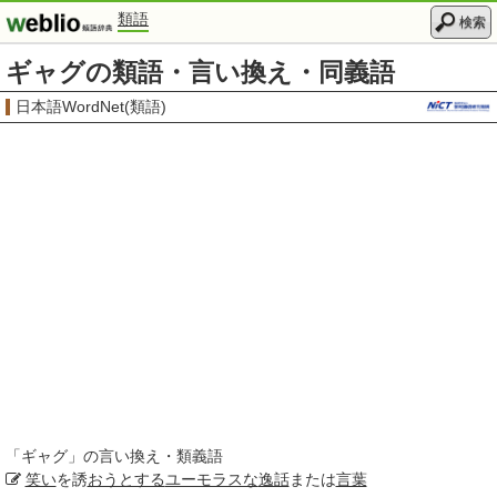
類語
検索
ギャグの類語・言い換え・同義語
日本語WordNet(類語)
「
ギャグ
」の言い換え・類義語
笑い
を誘
おうとする
ユーモラスな
逸話
または
言葉