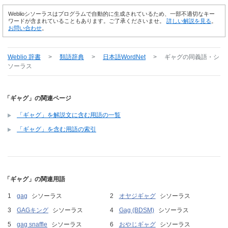
Weblioシソーラスはプログラムで自動的に生成されているため、一部不適切なキー
ワードが含まれていることもあります。ご了承くださいませ。
詳しい解説を見る
。
お問い合わせ
。
Weblio 辞書
>
類語辞典
>
日本語WordNet
>
ギャグ
の同義語・シ
ソーラス
「ギャグ」の関連ページ
「ギャグ」を解説文に含む用語の一覧
「ギャグ」を含む用語の索引
「ギャグ」の関連用語
gag
シソーラス
オヤジギャグ
シソーラス
GAGキング
シソーラス
Gag (BDSM)
シソーラス
gag snaffle
シソーラス
おやじギャグ
シソーラス