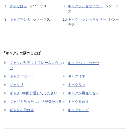
ぎゃぐばみ
シソーラス
ギャグシンセサイザー
シソーラ
ス
ギャグマンガ
シソーラス
ギャグ・シンセサイザー
シソー
ラス
「ギャグ」の隣のことば
ギャクバリアウトフレームコウホ
ギャクバリコウホウ
ウ
ギャクパワハラ
ギャクミネ
ギャクリ
ギャクリョ
ギャグ100回分愛してください
ギャグが爆発しない
ギャグを放ったつもりが引かれる
ギャグを言う
ギャグを飛ばす
ギャグキング