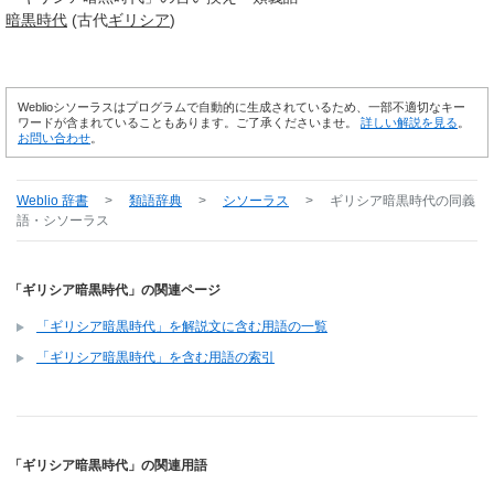
暗黒時代
(古代
ギリシア
)
Weblioシソーラスはプログラムで自動的に生成されているため、一部不適切なキー
ワードが含まれていることもあります。ご了承くださいませ。
詳しい解説を見る
。
お問い合わせ
。
Weblio 辞書
>
類語辞典
>
シソーラス
>
ギリシア暗黒時代
の同義
語・シソーラス
「ギリシア暗黒時代」の関連ページ
「ギリシア暗黒時代」を解説文に含む用語の一覧
「ギリシア暗黒時代」を含む用語の索引
「ギリシア暗黒時代」の関連用語