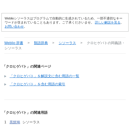
Weblioシソーラスはプログラムで自動的に生成されているため、一部不適切なキー
ワードが含まれていることもあります。ご了承くださいませ。
詳しい解説を見る
。
お問い合わせ
。
Weblio 辞書
>
類語辞典
>
シソーラス
>
クロヒゲバト
の同義語・
シソーラス
「クロヒゲバト」の関連ページ
「クロヒゲバト」を解説文に含む用語の一覧
「クロヒゲバト」を含む用語の索引
「クロヒゲバト」の関連用語
黒髭鳩
シソーラス