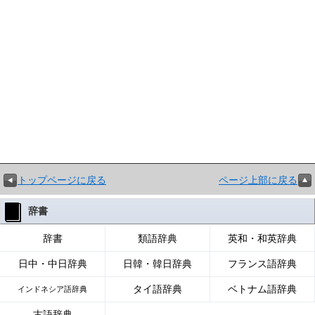
トップページに戻る
ページ上部に戻る
辞書
辞書
類語辞典
英和・和英辞典
日中・中日辞典
日韓・韓日辞典
フランス語辞典
タイ語辞典
ベトナム語辞典
インドネシア語辞典
古語辞典