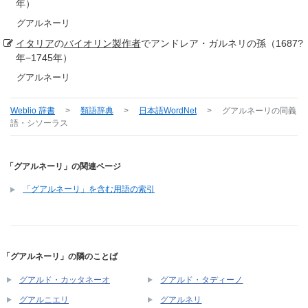
年）
グアルネーリ
イタリア
の
バイオリン
製作者
でアンドレア・ガルネリの孫（1687?
年−1745年）
グアルネーリ
Weblio 辞書
>
類語辞典
>
日本語WordNet
>
グアルネーリ
の同義
語・シソーラス
「グアルネーリ」の関連ページ
「グアルネーリ」を含む用語の索引
「グアルネーリ」の隣のことば
グアルド・カッタネーオ
グアルド・タディーノ
グアルニエリ
グアルネリ