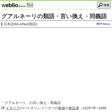
類語
検索
グアルネーリの類語・言い換え・同義語
日本語WordNet(類語)
「
グアルネーリ
」の言い換え・類義語
イタリア
のバイオリンメーカーの
家族
の
創設者
（1626?年−1698