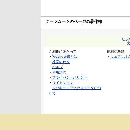
グーツムーツのページの著作権
ビジ
ご利用にあたって
便利な機能
・
Weblio辞書とは
・
ウェブリオ
・
検索の仕方
・
ヘルプ
・
利用規約
・
プライバシーポリシー
・
サイトマップ
・
クッキー・アクセスデータにつ
いて