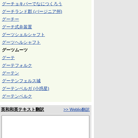
グーチョキパーでなにつくろう
グーチランド郡 (バージニア州)
グーチー
グーチ式弁装置
グーツシェルシャフト
グーツヘルシャフト
グーツムーツ
グーテ
グーテフォルク
グーテン
グーテンフェルス城
グーテンベルガ (小惑星)
グーテンベルク
英和和英テキスト翻訳
>> Weblio翻訳