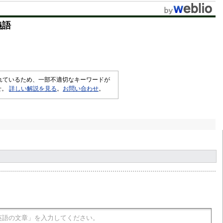
t
義語
e
されているため、一部不適切なキーワードが
せ。
詳しい解説を見る
。
お問い合わせ
。