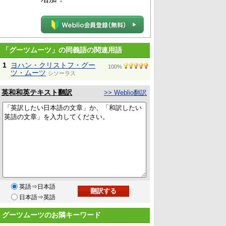
「グーツムーツ」の同義語の関連用語
1
ヨハン・クリストフ・グー
100%
ツ・ムーツ
シソーラス
英和和英テキスト翻訳
>> Weblio翻訳
英語⇒日本語
日本語⇒英語
グーツムーツのお隣キーワード