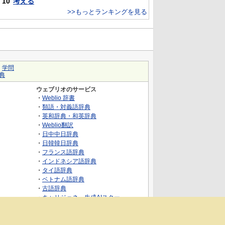
10
考える
>>もっとランキングを見る
｜
学問
典
ウェブリオのサービス
・
Weblio 辞書
・
類語・対義語辞典
・
英和辞典・和英辞典
・
Weblio翻訳
・
日中中日辞典
・
日韓韓日辞典
・
フランス語辞典
・
インドネシア語辞典
・
タイ語辞典
・
ベトナム語辞典
・
古語辞典
・
キャリジェネ～生成AIスクー
ル・AIスキルでキャリアアップ～