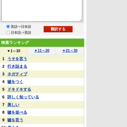
英語⇒日本語
日本語⇒英語
検索ランキング
▼
11～20
▼
21～30
▼
1～10
1
うそを言う
2
行き詰まる
3
ネガティブ
4
嘘をつく
5
ドキドキする
6
詳しく知っている
7
美しい
8
嘘を並べる
9
嘘を言う