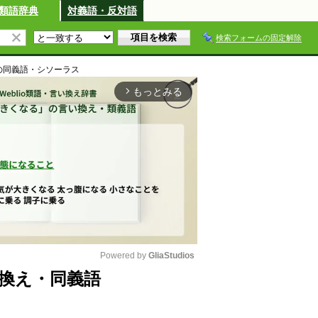
類語辞典
対義語・反対語
検索フォームの固定解除
の同義語・シソーラス
もっとみる
arrow_forward_ios
Powered by 
GliaStudios
換え・同義語
M
u