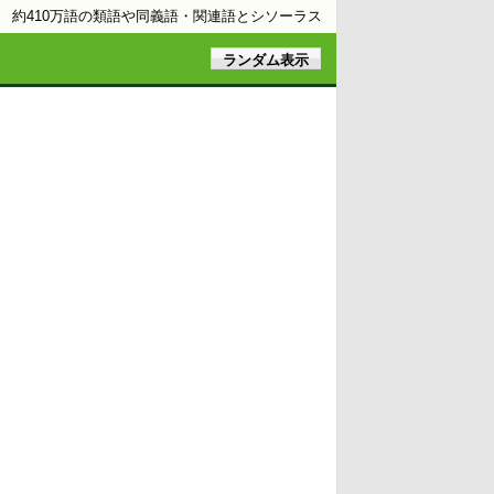
約410万語の類語や同義語・関連語とシソーラス