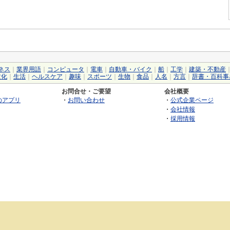
ネス
｜
業界用語
｜
コンピュータ
｜
電車
｜
自動車・バイク
｜
船
｜
工学
｜
建築・不動産
文化
｜
生活
｜
ヘルスケア
｜
趣味
｜
スポーツ
｜
生物
｜
食品
｜
人名
｜
方言
｜
辞書・百科事
お問合せ・ご要望
会社概要
のアプリ
・
お問い合わせ
・
公式企業ページ
・
会社情報
・
採用情報