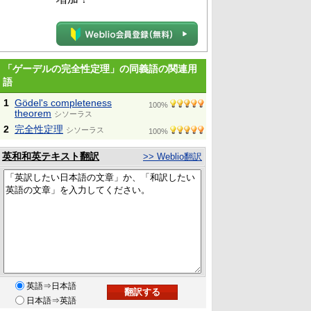
「ゲーデルの完全性定理」の同義語の関連用
語
1
Gödel's completeness
100%
theorem
シソーラス
2
完全性定理
シソーラス
100%
英和和英テキスト翻訳
>> Weblio翻訳
英語⇒日本語
日本語⇒英語