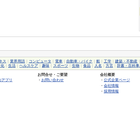
ネス
｜
業界用語
｜
コンピュータ
｜
電車
｜
自動車・バイク
｜
船
｜
工学
｜
建築・不動産
文化
｜
生活
｜
ヘルスケア
｜
趣味
｜
スポーツ
｜
生物
｜
食品
｜
人名
｜
方言
｜
辞書・百科事
お問合せ・ご要望
会社概要
のアプリ
・
お問い合わせ
・
公式企業ページ
・
会社情報
・
採用情報