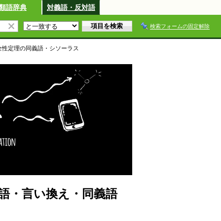
類語辞典
対義語・反対語
検索フォームの固定解除
全性定理
の同義語・シソーラス
語・言い換え・同義語