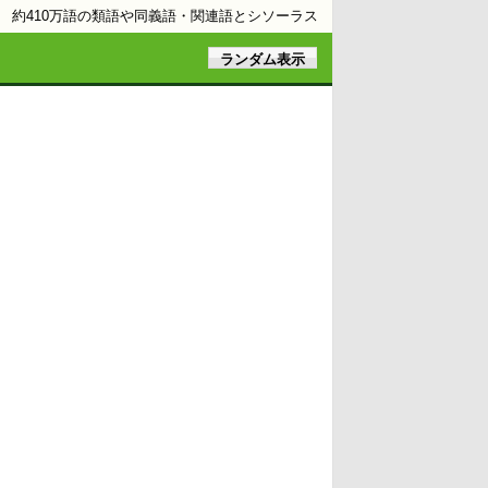
約410万語の類語や同義語・関連語とシソーラス