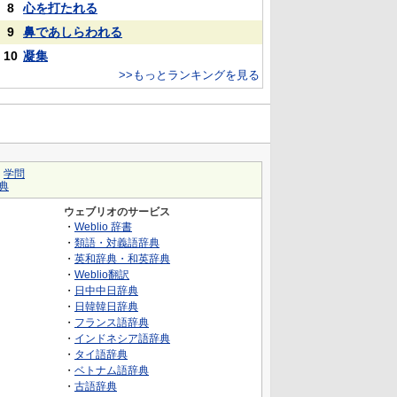
8
心を打たれる
9
鼻であしらわれる
10
凝集
>>もっとランキングを見る
｜
学問
典
ウェブリオのサービス
・
Weblio 辞書
・
類語・対義語辞典
・
英和辞典・和英辞典
・
Weblio翻訳
・
日中中日辞典
・
日韓韓日辞典
・
フランス語辞典
・
インドネシア語辞典
・
タイ語辞典
・
ベトナム語辞典
・
古語辞典