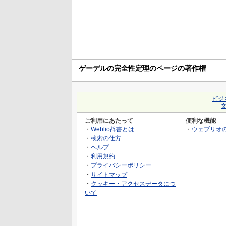
ゲーデルの完全性定理のページの著作権
ビジ
ご利用にあたって
便利な機能
・
Weblio辞書とは
・
ウェブリオ
・
検索の仕方
・
ヘルプ
・
利用規約
・
プライバシーポリシー
・
サイトマップ
・
クッキー・アクセスデータにつ
いて