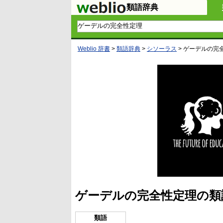
類語辞典
Weblio 辞書
>
類語辞典
>
シソーラス
>
ゲーデルの完
ゲーデルの完全性定理の類
類語