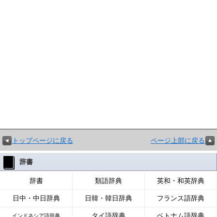
トップページに戻る
ページ上部に戻る
辞書
辞書
類語辞典
英和・和英辞典
日中・中日辞典
日韓・韓日辞典
フランス語辞典
タイ語辞典
ベトナム語辞典
インドネシア語辞典