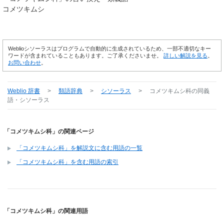
コメツキムシ
Weblioシソーラスはプログラムで自動的に生成されているため、一部不適切なキー
ワードが含まれていることもあります。ご了承くださいませ。
詳しい解説を見る
。
お問い合わせ
。
Weblio 辞書
>
類語辞典
>
シソーラス
>
コメツキムシ科
の同義
語・シソーラス
「コメツキムシ科」の関連ページ
「コメツキムシ科」を解説文に含む用語の一覧
「コメツキムシ科」を含む用語の索引
「コメツキムシ科」の関連用語