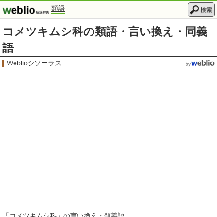
類語
検索
コメツキムシ科の類語・言い換え・同義
語
Weblioシソーラス
「
コメツキムシ科
」の言い換え・類義語