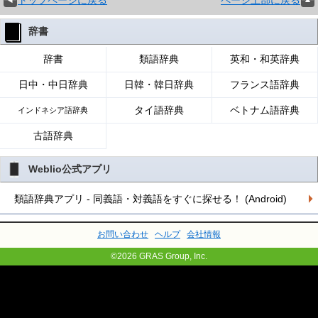
トップページに戻る
ページ上部に戻る
辞書
辞書
類語辞典
英和・和英辞典
日中・中日辞典
日韓・韓日辞典
フランス語辞典
タイ語辞典
ベトナム語辞典
インドネシア語辞典
古語辞典
Weblio公式アプリ
類語辞典アプリ - 同義語・対義語をすぐに探せる！ (Android)
お問い合わせ
ヘルプ
会社情報
©2026 GRAS Group, Inc.