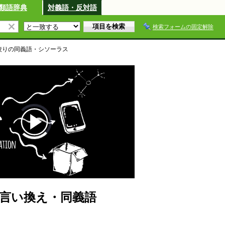
類語辞典
対義語・反対語
検索フォームの固定解除
絞り
の同義語・シソーラス
:38
言い換え・同義語