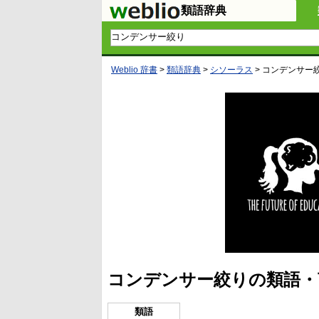
類語辞典
Weblio 辞書
>
類語辞典
>
シソーラス
>
コンデンサー
00:00
/
01
コンデンサー絞りの類語・
類語