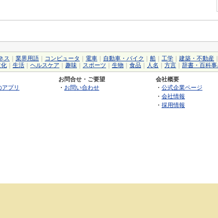
ネス
｜
業界用語
｜
コンピュータ
｜
電車
｜
自動車・バイク
｜
船
｜
工学
｜
建築・不動産
文化
｜
生活
｜
ヘルスケア
｜
趣味
｜
スポーツ
｜
生物
｜
食品
｜
人名
｜
方言
｜
辞書・百科事
お問合せ・ご要望
会社概要
のアプリ
・
お問い合わせ
・
公式企業ページ
・
会社情報
・
採用情報
©2026 GRAS Group, Inc.
RSS