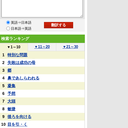
英語⇒日本語
日本語⇒英語
検索ランキング
▼
11～20
▼
21～30
▼
1～10
1
特別な問題
2
失敗は成功の母
3
郷
4
鼻であしらわれる
5
凝集
6
予想
7
大頭
8
敏捷
9
後ろを向ける
10
目を引・く