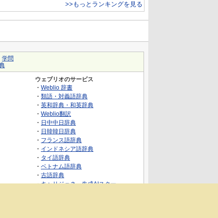
>>もっとランキングを見る
｜
学問
典
ウェブリオのサービス
・
Weblio 辞書
・
類語・対義語辞典
・
英和辞典・和英辞典
・
Weblio翻訳
・
日中中日辞典
・
日韓韓日辞典
・
フランス語辞典
・
インドネシア語辞典
・
タイ語辞典
・
ベトナム語辞典
・
古語辞典
・
キャリジェネ～生成AIスクー
ル・AIスキルでキャリアアップ～