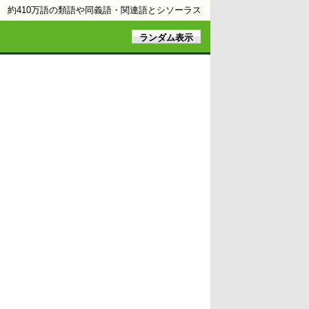
約410万語の類語や同義語・関連語とシソーラス