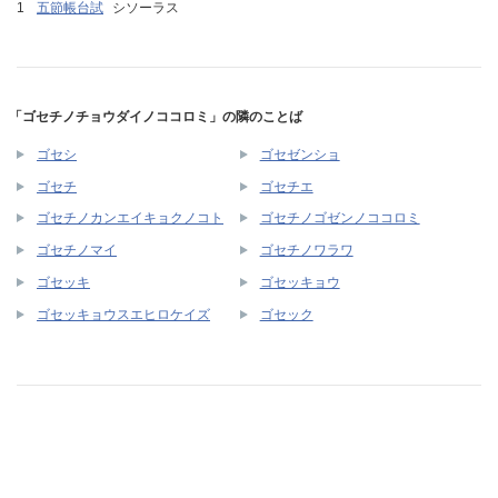
五節帳台試
シソーラス
「ゴセチノチョウダイノココロミ」の隣のことば
ゴセシ
ゴセゼンショ
ゴセチ
ゴセチエ
ゴセチノカンエイキョクノコト
ゴセチノゴゼンノココロミ
ゴセチノマイ
ゴセチノワラワ
ゴセッキ
ゴセッキョウ
ゴセッキョウスエヒロケイズ
ゴセック