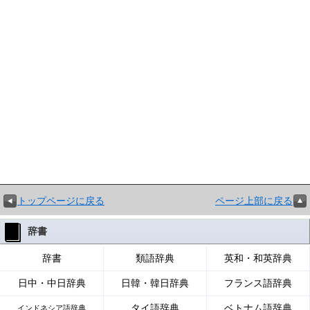
トップページに戻る
ページ上部に戻る
辞書
辞書
類語辞典
英和・和英辞典
日中・中日辞典
日韓・韓日辞典
フランス語辞典
タイ語辞典
ベトナム語辞典
インドネシア語辞典