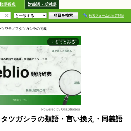
類語辞典
対義語・反対語
検索フォームの固定解除
ウツワモノフタツガシラ
の同義
もっとみる
arrow_forward_ios
Powered by 
GliaStudios
タツガシラの類語・言い換え・同義語
M