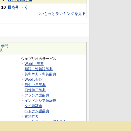
10
目を引・く
>>もっとランキングを見る
｜
学問
典
ウェブリオのサービス
・
Weblio 辞書
・
類語・対義語辞典
・
英和辞典・和英辞典
・
Weblio翻訳
・
日中中日辞典
・
日韓韓日辞典
・
フランス語辞典
・
インドネシア語辞典
・
タイ語辞典
・
ベトナム語辞典
・
古語辞典
・
キャリジェネ～生成AIスクー
ル・AIスキルでキャリアアップ～