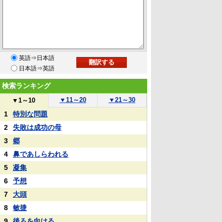
英語⇒日本語
日本語⇒英語
検索ランキング
▼
11～20
▼
21～30
▼
1～10
1
特別な問題
2
失敗は成功の母
3
郷
4
鼻であしらわれる
5
凝集
6
予想
7
大頭
8
敏捷
9
後ろを向ける