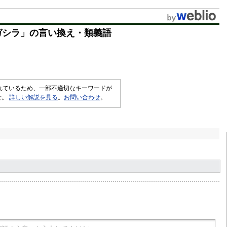
u
t
ガシラ
」の言い換え・類義語
e
されているため、一部不適切なキーワードが
せ。
詳しい解説を見る
。
お問い合わせ
。