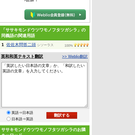
「ササキモンドウツワモノフタツガシラ」の
同義語の関連用語
1
佐佐木問答二頭
シソーラス
100%
英和和英テキスト翻訳
>> Weblio翻訳
英語⇒日本語
日本語⇒英語
ササキモンドウツワモノフタツガシラのお隣