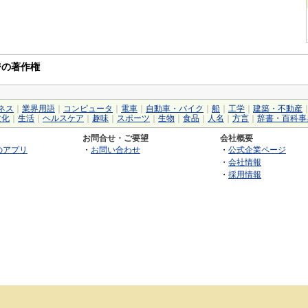
ジの著作権
ネス
｜
業界用語
｜
コンピュータ
｜
電車
｜
自動車・バイク
｜
船
｜
工学
｜
建築・不動産
文化
｜
生活
｜
ヘルスケア
｜
趣味
｜
スポーツ
｜
生物
｜
食品
｜
人名
｜
方言
｜
辞書・百科事
お問合せ・ご要望
会社概要
のアプリ
・
お問い合わせ
・
公式企業ページ
・
会社情報
・
採用情報