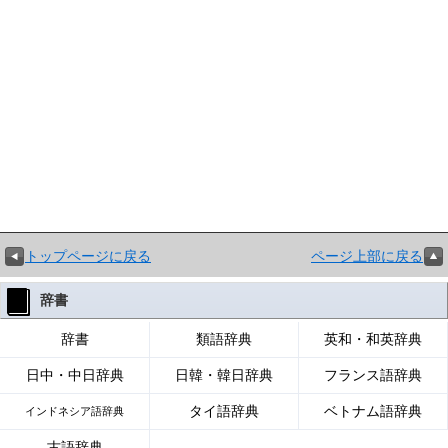
トップページに戻る
ページ上部に戻る
辞書
辞書
類語辞典
英和・和英辞典
日中・中日辞典
日韓・韓日辞典
フランス語辞典
タイ語辞典
ベトナム語辞典
インドネシア語辞典
古語辞典