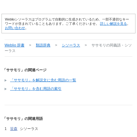
Weblioシソーラスはプログラムで自動的に生成されているため、一部不適切なキー
ワードが含まれていることもあります。ご了承くださいませ。
詳しい解説を見る
。
お問い合わせ
。
Weblio 辞書
>
類語辞典
>
シソーラス
>
ササモリ
の同義語・シソ
ーラス
「ササモリ」の関連ページ
「ササモリ」を解説文に含む用語の一覧
「ササモリ」を含む用語の索引
「ササモリ」の関連用語
笹森
シソーラス